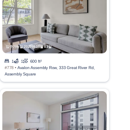
입주가능일 2026년 10월 03일
1
1
600 ft²
#778 •
Avalon Assembly Row, 333 Great River Rd,
Assembly Square