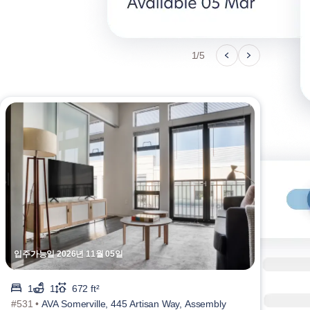
1/5
입주가능일 2026년 11월 05일
입주가
1
1
672 ft²
#531 •
AVA Somerville, 445 Artisan Way, Assembly
#222