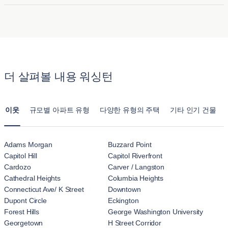
이상적인 선택입니다.
될 수 있습니다. 주차 가능 여부는 숙소마다 다르며, 제공되는
예, The Esquire On Fifth 에는 입주자들이 즐길 수 있는 공용 공
주차 유형에 따라 추가 요금이 부과될 수 있습니다. 예약 전에
간과 사교 공간이 있습니다. 이러한 공간에는 라운지, 옥상 테
구체적인 주차 방법과 비용을 확인하는 것이 좋습니다.
라스, 피트니스 센터, 때로는 코워킹 스페이스가 포함될 수 있
습니다. 이러한 편의시설은 입주자 간의 사회적 교류를 장려하
고 친구 및 이웃과 함께 휴식을 취하거나 모임을 가질 수 있는
더 살펴볼 내용 워싱턴
편안한 장소를 제공합니다.
이웃
규모별 아파트 유형
다양한 유형의 주택
기타 인기 건물
Adams Morgan
Buzzard Point
Capitol Hill
Capitol Riverfront
Cardozo
Carver / Langston
Cathedral Heights
Columbia Heights
Connecticut Ave/ K Street
Downtown
Dupont Circle
Eckington
Forest Hills
George Washington University
Georgetown
H Street Corridor