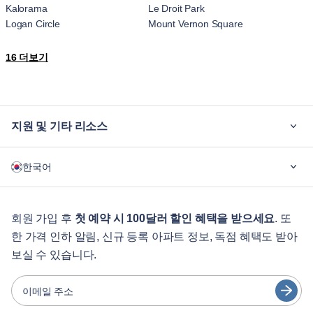
Kalorama
Le Droit Park
Logan Circle
Mount Vernon Square
Mount Vernon Triangle
Navy Yard
16 더보기
NoMa
Northeast Washington
Northwest Washington
Penn Quarter
Petworth
Shaw
Southeast Washington
Southwest Waterfront
지원 및 기타 리소스
Stanton Park
Sursum Corda
Trinidad
Truxton Circle
블루그라운드가 필요한 이유
West End
Woodley Park
한국어
기업용
학생용
English
게스트 서비스
회원 가입 후
첫 예약 시 100달러 할인 혜택을 받으세요
. 또
한 가격 인하 알림, 신규 등록 아파트 정보, 독점 혜택도 받아
도시 가이드
Português
보실 수 있습니다.
日本語
파트너
Español
이메일 주소
가구 렌탈 사업자