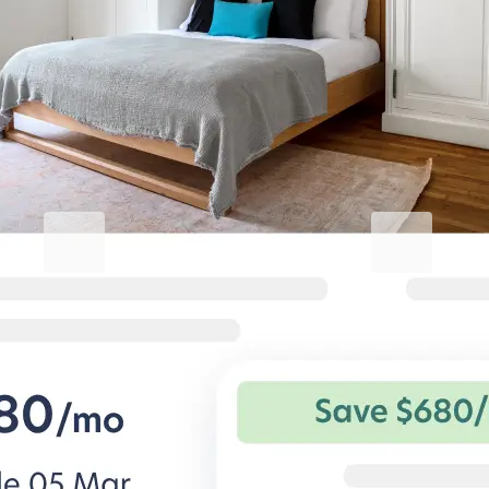
숙박 경험을 한층 업그레이드하세
요
비즈니스용 Blueground
Studentgro
열심히 일하고 편안하게 지내기
캠퍼스 근처, A
기업 출장자를 위한 유연한 조건과 편
학생 전용 아파트
안한 숙소.
과 특별 혜택.
비즈니스용 BG 알아보기
Student