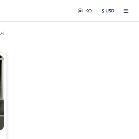
KO
$ USD
 거