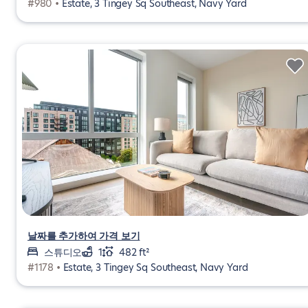
#980 •
Estate, 3 Tingey Sq Southeast, Navy Yard
날짜를 추가하여 가격 보기
스튜디오
1
482 ft²
#1178 •
Estate, 3 Tingey Sq Southeast, Navy Yard