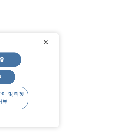
용
부
판매 및 타겟
거부