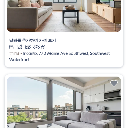
날짜를 추가하여 가격 보기
1
1
676 ft²
#1113 •
Incanto, 770 Maine Ave Southwest, Southwest
Waterfront