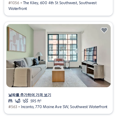
#1056 •
The Kiley, 600 4th St Southwest, Southwest
Waterfront
날짜를 추가하여 가격 보기
1
1
595 ft²
#563 •
Incanto, 770 Maine Ave SW, Southwest Waterfront