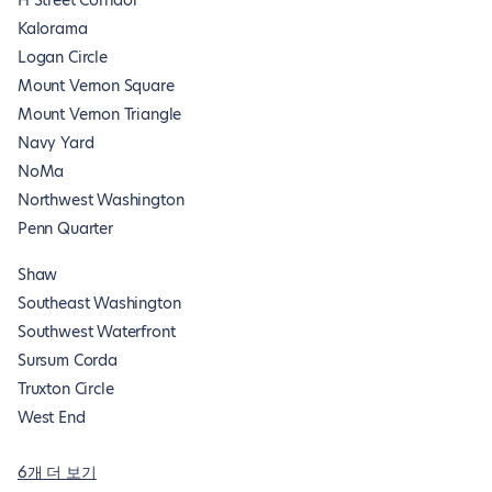
H Street Corridor
Kalorama
Logan Circle
Mount Vernon Square
Mount Vernon Triangle
Navy Yard
NoMa
Northwest Washington
Penn Quarter
Shaw
Southeast Washington
Southwest Waterfront
Sursum Corda
Truxton Circle
West End
6개 더 보기