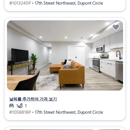
#1013240P •
17th Street Northwest, Dupont Circle
날짜를 추가하여 가격 보기
1
1
#1058818P •
17th Street Northwest, Dupont Circle