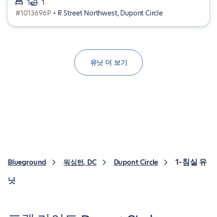
1
1
#1013696P •
R Street Northwest, Dupont Circle
유닛 더 보기
1-침실 유
Blueground
워싱턴, DC
Dupont Circle
닛