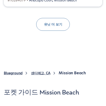
#1028407P •
Anacapa Court, Mission Beach
유닛 더 보기
Mission Beach
Blueground
샌디에고, CA
포켓 가이드 Mission Beach