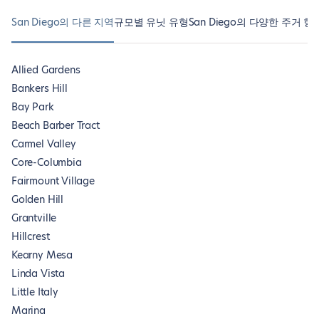
San Diego의 다른 지역
규모별 유닛 유형
San Diego의 다양한 주거 형
Allied Gardens
Bankers Hill
Bay Park
Beach Barber Tract
Carmel Valley
Core-Columbia
Fairmount Village
Golden Hill
Grantville
Hillcrest
Kearny Mesa
Linda Vista
Little Italy
Marina