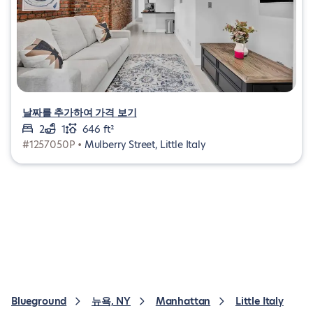
날짜를 추가하여 가격 보기
2
1
646 ft²
#1257050P •
Mulberry Street, Little Italy
Blueground
뉴욕, NY
Manhattan
Little Italy