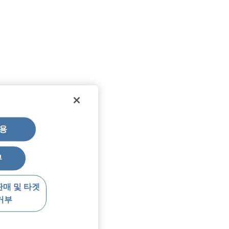
용
부
판매 및 타겟
거부