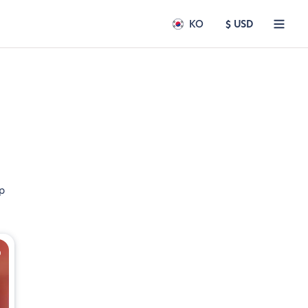
KO
$ USD
p