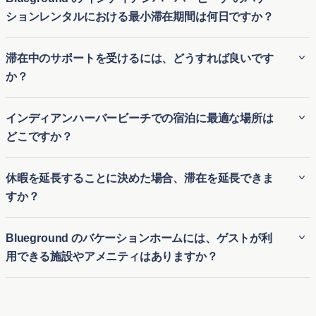
ションレンタルにおける最小滞在期間は何日ですか？
Blueground の インディアンハーバービーチ のバケーション
滞在中のサポートを受けるには、どうすれば良いです
レンタルにおける最小滞在期間は通常 2 泊 から始まり、より
か？
柔軟性を提供します。これらの短期滞在用アパートメント
は、長期休暇オプションや延長された訪問を求める方に最適
ご滞在中のサポートについて、Blueground は迅速なゲスト
インディアンハーバービーチでの宿泊に最適な場所は
で、滞在中は自宅のように快適な環境を提供します。
サポートを提供しています。ご不明点やご要望がある場合
どこですか？
Blueground の柔軟な予約オプションにより、短期滞在と長
は、Blueground アプリ、Eメール、または電話を通じて簡単
期滞在のバランスを求める旅行者にとって便利です。
にサポートチームにご連絡いただけます。私たちの対応の早
インディアンハーバービーチでの滞在場所を探す際には、ラ
休暇を延長することに決めた場合、滞在を延長できま
いサポートチームが、ご滞在中いつでも必要なときにお手伝
ンシングアイランドとマーテシアの魅力的な近隣地域を考慮
すか？
いできるようにいたします。
してください。ランシングアイランドは、豪華な生活スタイ
ルを提供する独占的なゲートコミュニティで、美しい海の景
休暇を延長することをお決めになった場合、インディアンハ
Blueground のバケーションホームには、ゲストが利
色とボート活動への簡単なアクセスを提供します。プライバ
ーバービーチ の当社のバケーション宿泊施設でご滞在を延長
用できる施設やアメニティはありますか？
シーとエレガンスを求める人にぴったりです。一方、マーテ
いただける柔軟性をご提供しています。アプリから簡単に延
シアは家族向けに理想的で、美しい公園や歩道があるフレン
長をリクエストするか、サポートチームに連絡して空き状況
Blueground の インディアンハーバービーチ のバケーション
ドリーな雰囲気を持ち、アウトドア愛好者の楽園となってい
をご確認いただけます。ご希望の日程で物件が利用可能な限
ホームに滞在しているゲストは、さまざまな施設やアメニテ
ます。どちらの地域もショッピングと食事の選択肢に近接し