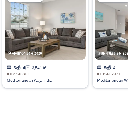
利用可能04 10月 2026
利用可能28 9月 20
5
4
3,541 ft²
5
4
#1044468P •
#1044455P •
Mediterranean Way, Indian
Mediterranean Wa
Harbour Beach
Harbour Beach