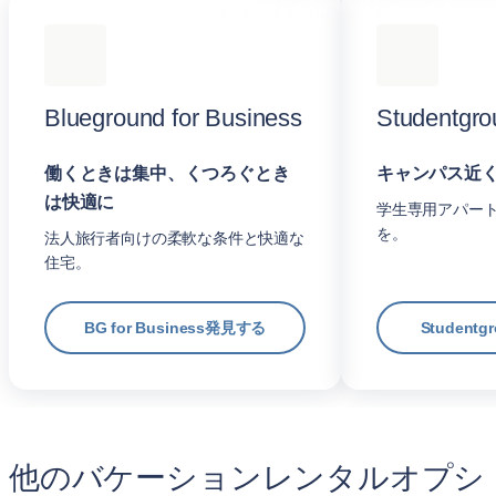
Blueground for Business
Studentgro
働くときは集中、くつろぐとき
キャンパス近
は快適に
学生専用アパー
を。
法人旅行者向けの柔軟な条件と快適な
住宅。
BG for Business発見する
Student
他のバケーションレンタルオプシ