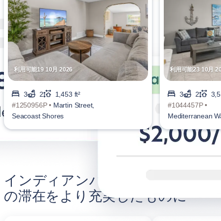
利用可能19 10月 2026
利用可能23 10月 20
3
2
1,453 ft²
3
2
3,5
#1250956P •
Martin Street,
#1044457P •
Seacoast Shores
Mediterranean Wa
Harbour Beach
インディアンハーバービーチ で
の滞在をより充実したものに