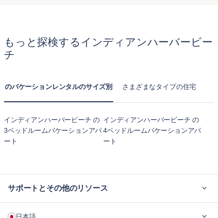
り、ご滞在の延長は簡単に行えます。
ィを利用できます。これには、高速 Wi-Fi、ランドリー施
ており、インディアンハーバービーチで便利で楽しい滞在を
設、フィットネスセンター、場合によっては屋上テラスや共
確保します。
用ラウンジも含まれることがあります。提供されるアメニテ
もっと探検するインディアンハーバービー
ィは、ゲストが快適で楽しい滞在を楽しむために必要なもの
チ
をすべて整えています。
のバケーションレンタルのサイズ別
さまざまなタイプの住宅
インディアンハーバービーチ の
インディアンハーバービーチ の
3ベッドルームバケーションアパ
4ベッドルームバケーションアパ
ート
ート
サポートとその他のリソース
ご利用の流れ
日本語