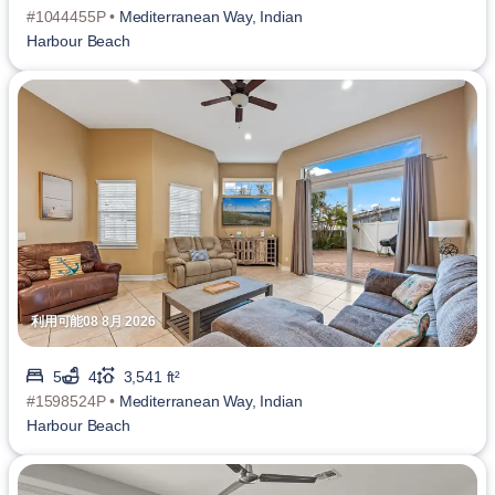
#1044455P •
Mediterranean Way, Indian
Harbour Beach
利用可能08 8月 2026
5
4
3,541 ft²
#1598524P •
Mediterranean Way, Indian
Harbour Beach