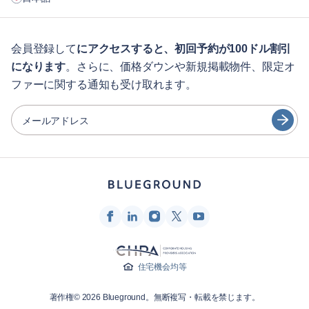
企業向け
学生の方へ
English
ゲスト向け特典サービス
会員登録して
にアクセスすると、初回予約が100ドル割引
になります
。さらに、価格ダウンや新規掲載物件、限定オ
シティガイド
Português
ファーに関する通知も受け取れます。
日本語
パートナー
Español
メールアドレス
家具レンタル事業者
Français
家主
Türkçe
フランチャイズ・パートナー
不動産ブローカー
Deutsch
インフルエンサー＆アフィリエイト
한국어
Blueground
住宅機会均等
会社概要
著作権© 2026 Blueground。無断複写・転載を禁じます。
採用情報