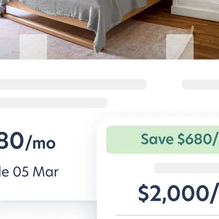
Blueground for Business
Studentgro
働くときは集中、くつろぐとき
キャンパス近
は快適に
学生専用アパー
を。
法人旅行者向けの柔軟な条件と快適な
住宅。
BG for Business発見する
Student