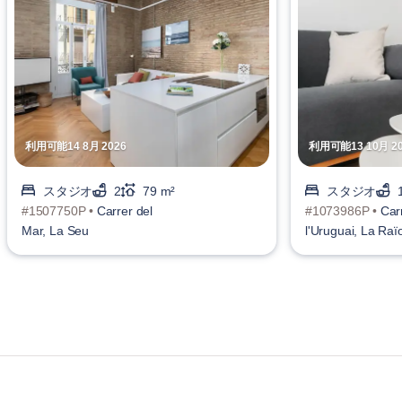
利用可能14 8月 2026
利用可能13 10月 20
スタジオ
2
79 m²
スタジオ
#1507750P •
Carrer del
#1073986P •
Car
Mar, La Seu
l'Uruguai, La Raï