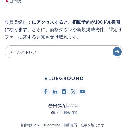
日本語
企業向け
学生の方へ
English
ゲスト向け特典サービス
会員登録して
にアクセスすると、初回予約が100ドル割引
になります
。さらに、価格ダウンや新規掲載物件、限定オ
シティガイド
Português
ファーに関する通知も受け取れます。
日本語
パートナー
Español
メールアドレス
家具レンタル事業者
Français
家主
Türkçe
フランチャイズ・パートナー
不動産ブローカー
Deutsch
インフルエンサー＆アフィリエイト
한국어
Blueground
住宅機会均等
会社概要
著作権© 2026 Blueground。無断複写・転載を禁じます。
採用情報