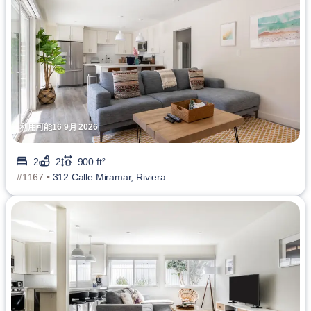
利用可能16 9月 2026
2
2
900 ft²
#1167 •
312 Calle Miramar, Riviera