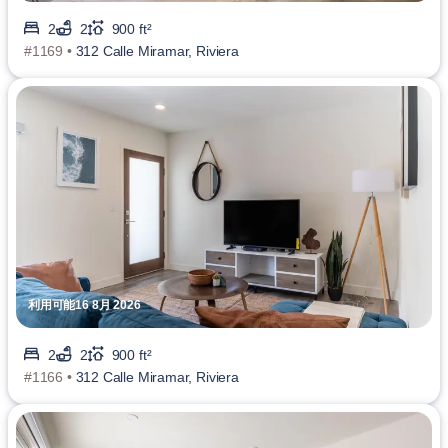
2
2
900 ft²
#1169 •
312 Calle Miramar, Riviera
利用可能16 8月 2026
2
2
900 ft²
#1166 •
312 Calle Miramar, Riviera