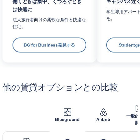
働くときは集中、くつろぐとき
キャンパス近
は快適に
学生専用アパー
を。
法人旅行者向けの柔軟な条件と快適な
住宅。
BG for Business発見する
Student
他の賃貸オプションとの比較
一般的
Blueground
Airbnb
契