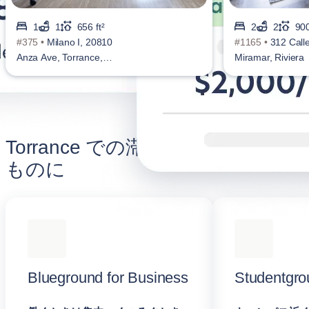
1
1
656 ft²
2
2
900
#375 •
Milano I, 20810
#1165 •
312 Call
Anza Ave, Torrance,
Miramar, Riviera
Torrance
Torrance での滞在をより充実した
ものに
Blueground for Business
Studentgro