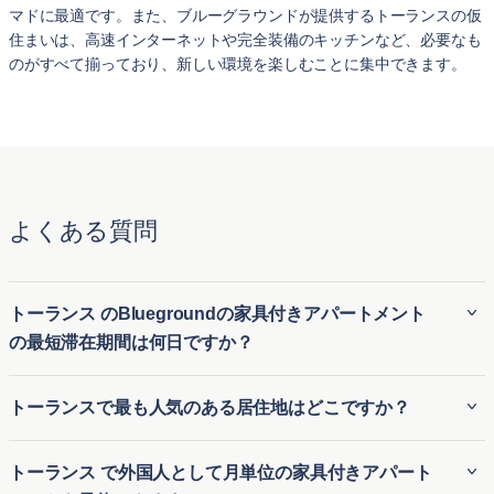
マドに最適です。また、ブルーグラウンドが提供するトーランスの仮
住まいは、高速インターネットや完全装備のキッチンなど、必要なも
のがすべて揃っており、新しい環境を楽しむことに集中できます。
よくある質問
トーランス のBluegroundの家具付きアパートメント
の最短滞在期間は何日ですか？
Bluegroundのトーランス の家具付き賃貸アパートは、通常
トーランスで最も人気のある居住地はどこですか？
最低30 泊の滞在が必要です。そのため、トーランス の長期
家具付き賃貸にも、短期滞在用の一時的な住居にも最適で
トーランスで最も人気のある地域には次のようなものがあり
トーランス で外国人として月単位の家具付きアパート
す。引っ越しや長期滞在の訪問など、さまざまな滞在期間に
ます: