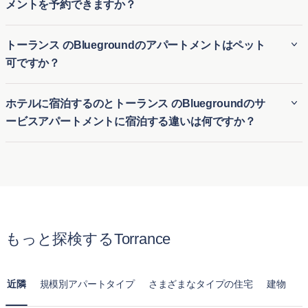
メントを予約できますか？
対応する柔軟性があります。
サウスウッド
は、家族に優しい雰囲気、優れた学校、ビー
外国人でも、Bluegroundを利用すればトーランス の月極ア
トーランス のBluegroundのアパートメントはペット
チへの近さが評価され、海岸にアクセスする郊外のライフ
パート賃貸を簡単に予約できます。ビジネスやレジャーのた
可ですか？
スタイルを求める人々に理想的です。
めにトーランス の仮住まいを探している方に、柔軟で便利な
ハリウッド リビエラ
は、素晴らしい海の眺望、魅力的な
一時的な住居を提供します。初めての街でも、長期の契約な
Bluegroundの多くのトーランス の賃貸アパートはペット可
ミッドセンチュリーホーム、そして落ち着いた環境を提供
ホテルに宿泊するのとトーランス のBluegroundのサ
しで快適な家具付き住宅に簡単に入居できます。
で、愛犬や愛猫と一緒に快適な生活を送ることができます。
し、自然の美しさと建築のエレガンスが融合したものを好
ービスアパートメントに宿泊する違いは何ですか？
トーランス のペット可アパートは、ペットに適した公園や設
む人々を魅了します。
備の近くに位置する物件が多く、ペットオーナーが安心して
ホテル滞在とBluegroundのトーランス のサービス付きアパ
オールド トーランス
は、歴史的な魅力、歩きやすい通
利用できる明確なポリシーを提供しています。
ートの最大の違いは、快適さと広さです。通常のホテルの部
り、活気のあるコミュニティイベントで知られており、現
屋とは異なり、Bluegroundのトーランス の月単位賃貸アパ
代的な便利さを備えた小さな町の雰囲気を楽しむ人々にア
ートはキッチン、リビングルーム、複数のベッドルームが揃
ピールします。
った完全な住まいを提供します。長期滞在向けに設計されて
ウエスト トーランス
は、トップレベルの学校、安全な地
もっと探検するTorrance
おり、一時的なホテル宿泊以上に自宅のようにくつろげま
域、そしてショッピングやダイニングへの便利なアクセス
す。
を誇り、家族や専門職者にとって人気の選択肢となってい
ます。
近隣
規模別アパートタイプ
さまざまなタイプの住宅
建物