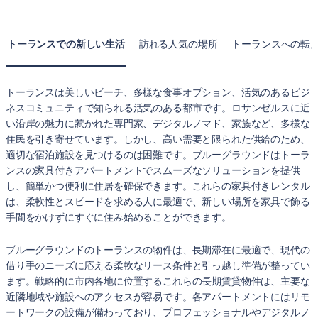
トーランスでの新しい生活
訪れる人気の場所
トーランスへの転
トーランスは美しいビーチ、多様な食事オプション、活気のあるビジ
ネスコミュニティで知られる活気のある都市です。ロサンゼルスに近
い沿岸の魅力に惹かれた専門家、デジタルノマド、家族など、多様な
住民を引き寄せています。しかし、高い需要と限られた供給のため、
適切な宿泊施設を見つけるのは困難です。ブルーグラウンドはトーラ
ンスの家具付きアパートメントでスムーズなソリューションを提供
し、簡単かつ便利に住居を確保できます。これらの家具付きレンタル
は、柔軟性とスピードを求める人に最適で、新しい場所を家具で飾る
手間をかけずにすぐに住み始めることができます。
ブルーグラウンドのトーランスの物件は、長期滞在に最適で、現代の
借り手のニーズに応える柔軟なリース条件と引っ越し準備が整ってい
ます。戦略的に市内各地に位置するこれらの長期賃貸物件は、主要な
近隣地域や施設へのアクセスが容易です。各アパートメントにはリモ
ートワークの設備が備わっており、プロフェッショナルやデジタルノ