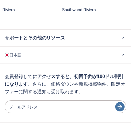
Riviera
Southwood Riviera
サポートとその他のリソース
ご利用の流れ
日本語
企業向け
学生の方へ
English
ゲスト向け特典サービス
会員登録して
にアクセスすると、初回予約が100ドル割引
になります
。さらに、価格ダウンや新規掲載物件、限定オ
シティガイド
Português
ファーに関する通知も受け取れます。
日本語
パートナー
Español
メールアドレス
家具レンタル事業者
Français
家主
Türkçe
フランチャイズ・パートナー