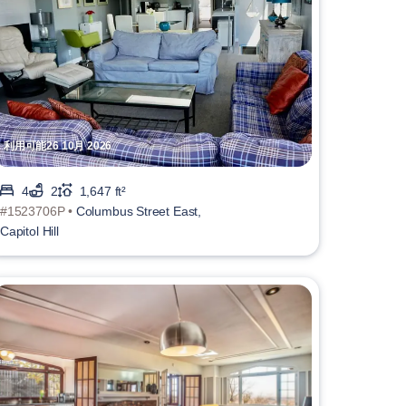
利用可能26 10月 2026
4
2
1,647 ft²
#1523706P •
Columbus Street East,
Capitol Hill