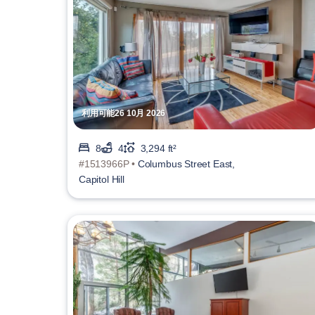
利用可能26 10月 2026
8
4
3,294 ft²
#1513966P •
Columbus Street East,
Capitol Hill