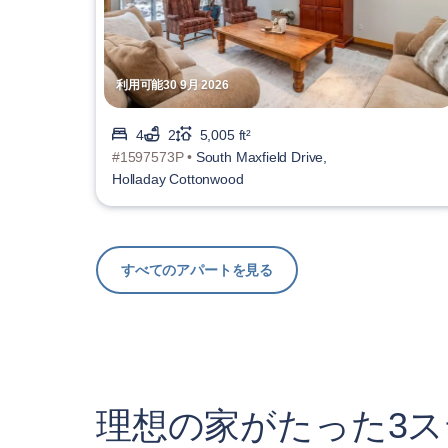
利用可能30 9月 2026
4
2
5,005 ft²
#1597573P •
South Maxfield Drive,
Holladay Cottonwood
すべてのアパートを見る
理想の家がたった3