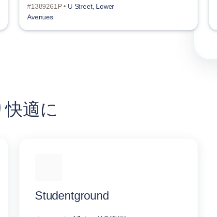
#1389261P •
U Street, Lower
Avenues
り快適に
Studentground