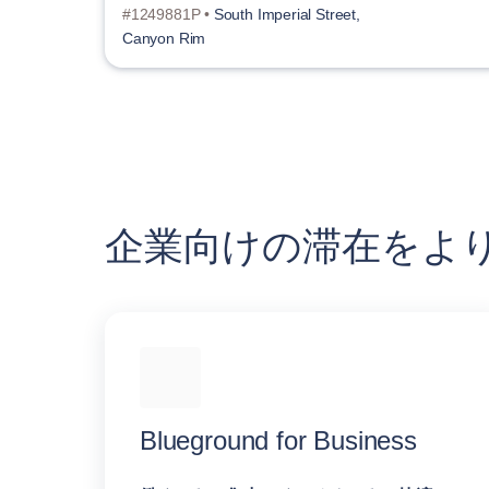
#1249881P •
South Imperial Street,
Canyon Rim
企業向けの滞在をよ
Blueground for Business