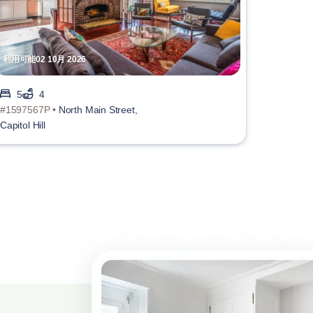
利用可能02 10月 2026
5
4
#1597567P •
North Main Street,
Capitol Hill