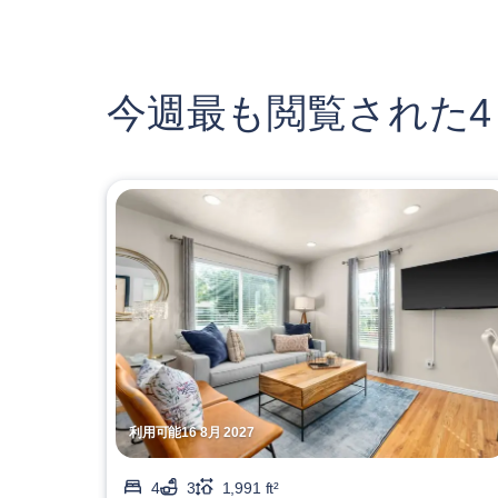
今週最も閲覧された4
利用可能16 8月 2027
4
3
1,991 ft²