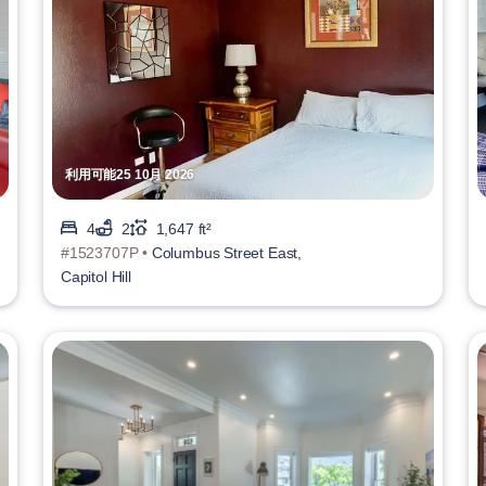
利用可能25 10月 2026
4
2
1,647 ft²
#1523707P •
Columbus Street East,
Capitol Hill