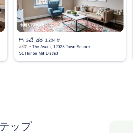
利用可能04 4月 2027
2
2
1,284 ft²
#831 •
The Avant, 12025 Town Square
St, Hunter Mill District
ステップ