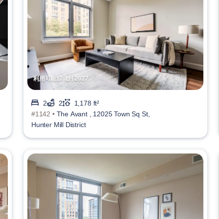
利用可能17 1月 2027
2
2
1,178 ft²
#1142 •
The Avant , 12025 Town Sq St,
Hunter Mill District