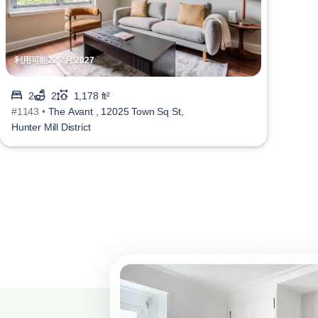
利用可能22 7月 2027
2
2
1,178 ft²
#1143 •
The Avant , 12025 Town Sq St,
Hunter Mill District