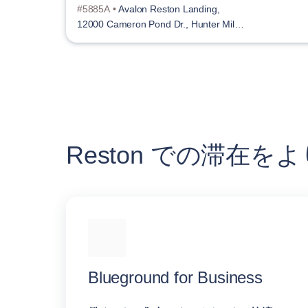
#5885A •
Avalon Reston Landing,
12000 Cameron Pond Dr., Hunter Mill
District
Reston での滞在
Blueground for Business