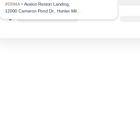
#5994A •
Avalon Reston Landing,
#104
12000 Cameron Pond Dr., Hunter Mill
Distri
District