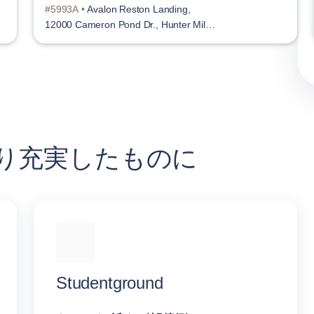
#5993A •
Avalon Reston Landing,
12000 Cameron Pond Dr., Hunter Mill
District
をより充実したものに
Studentground