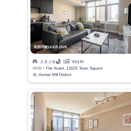
利用可能14 8月 2026
スタジオ
1
554 ft²
#836 •
The Avant, 12025 Town Square
St, Hunter Mill District