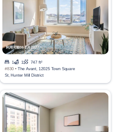
利用可能06 2月 2027
1
1
747 ft²
#830 •
The Avant, 12025 Town Square
St, Hunter Mill District