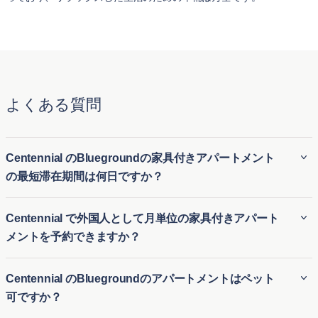
よくある質問
Centennial のBluegroundの家具付きアパートメント
の最短滞在期間は何日ですか？
BluegroundのCentennial の家具付き賃貸アパートは、通常最
Centennial で外国人として月単位の家具付きアパート
低30 泊の滞在が必要です。そのため、Centennial の長期家
メントを予約できますか？
具付き賃貸にも、短期滞在用の一時的な住居にも最適です。
引っ越しや長期滞在の訪問など、さまざまな滞在期間に対応
外国人でも、Bluegroundを利用すればCentennial の月極アパ
Centennial のBluegroundのアパートメントはペット
する柔軟性があります。
ート賃貸を簡単に予約できます。ビジネスやレジャーのため
可ですか？
にCentennial の仮住まいを探している方に、柔軟で便利な一