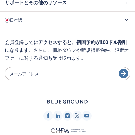
サポートとその他のリソース
ご利用の流れ
日本語
企業向け
学生の方へ
English
ゲスト向け特典サービス
会員登録して
にアクセスすると、初回予約が100ドル割引
になります
。さらに、価格ダウンや新規掲載物件、限定オ
シティガイド
Português
ファーに関する通知も受け取れます。
日本語
パートナー
Español
メールアドレス
家具レンタル事業者
Français
家主
Türkçe
フランチャイズ・パートナー
不動産ブローカー
Deutsch
インフルエンサー＆アフィリエイト
한국어
Blueground