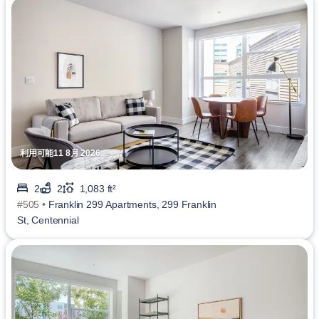
利用可能11 8月 2026
2
2
1,083 ft²
#505 •
Franklin 299 Apartments, 299 Franklin
St, Centennial