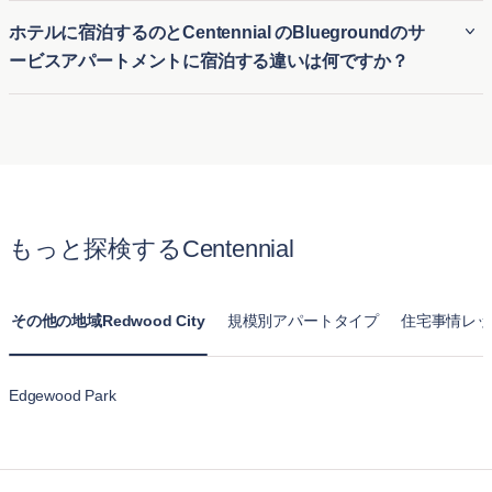
時的な住居を提供します。初めての街でも、長期の契約なし
Bluegroundの多くのCentennial の賃貸アパートはペット可
ホテルに宿泊するのとCentennial のBluegroundのサ
で快適な家具付き住宅に簡単に入居できます。
で、愛犬や愛猫と一緒に快適な生活を送ることができます。
ービスアパートメントに宿泊する違いは何ですか？
Centennial のペット可アパートは、ペットに適した公園や設
備の近くに位置する物件が多く、ペットオーナーが安心して
ホテル滞在とBluegroundのCentennial のサービス付きアパー
利用できる明確なポリシーを提供しています。
トの最大の違いは、快適さと広さです。通常のホテルの部屋
とは異なり、BluegroundのCentennial の月単位賃貸アパート
はキッチン、リビングルーム、複数のベッドルームが揃った
完全な住まいを提供します。長期滞在向けに設計されてお
もっと探検するCentennial
り、一時的なホテル宿泊以上に自宅のようにくつろげます。
その他の地域Redwood City
規模別アパートタイプ
住宅事情レッ
Edgewood Park