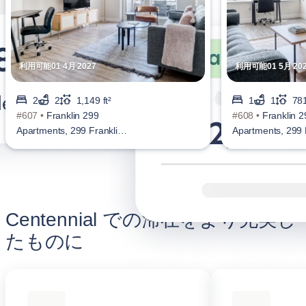
利用可能01 4月 2027
利用可能01 5月 20
2
2
1,149 ft²
1
1
781
#607 •
Franklin 299
#608 •
Franklin 2
Apartments, 299 Franklin
Apartments, 299 
St, Centennial
St, Centennial
Centennial での滞在をより充実し
たものに