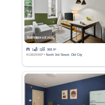
利用可能09 8月 2026
1
1
388 ft²
#1060936P •
North 3rd Street, Old City