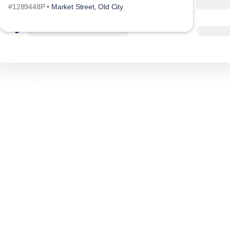
#1289448P •
Market Street, Old City
#128