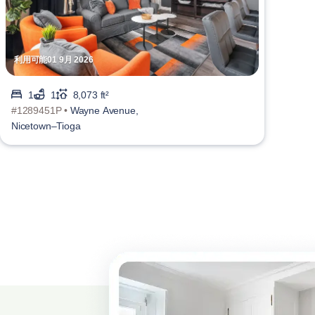
利用可能01 9月 2026
1
1
8,073 ft²
#1289451P •
Wayne Avenue,
Nicetown–Tioga