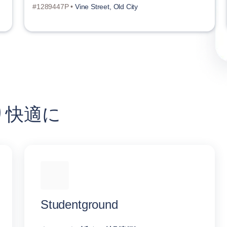
#1289447P •
Vine Street, Old City
り快適に
Studentground