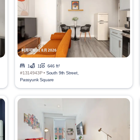
利用可能21 8月 2026
1
1
646 ft²
#1314943P •
South 9th Street,
Passyunk Square