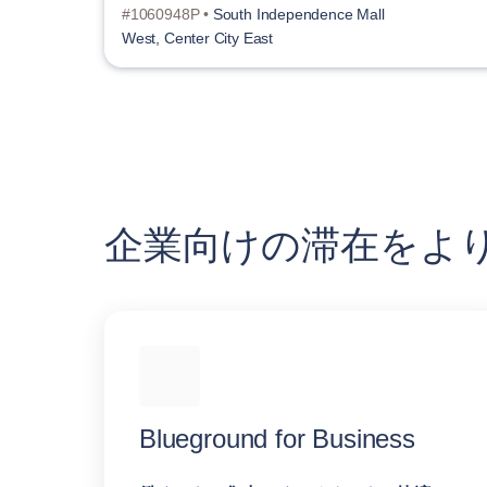
#1060948P •
South Independence Mall
West, Center City East
企業向けの滞在をよ
Blueground for Business