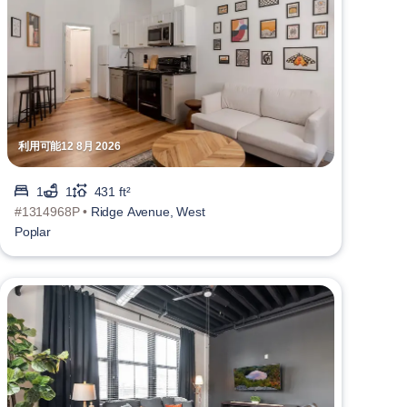
利用可能12 8月 2026
1
1
431 ft²
#1314968P •
Ridge Avenue, West
Poplar