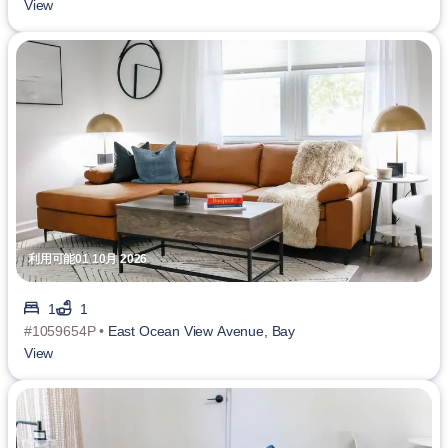
View
利用可能01 10月 2026
1
1
#1059654P •
East Ocean View Avenue, Bay
View