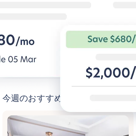
働くときは集中、くつろぐとき
キャンパス近
は快適に
学生専用アパー
を。
法人旅行者向けの柔軟な条件と快適な
住宅。
BG for Business発見する
Student
今週のおすすめ