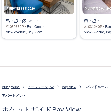
利用可能18 8月 2026
利用可能30 9月 20
1
1
549 ft²
1
1
#1059662P •
East Ocean
#1031240P •
Eas
View Avenue, Bay View
View Avenue, Ba
Blueground
ノーフォーク, VA
Bay View
1-ベッドルーム
アパートメント
ポケットガイドBay View