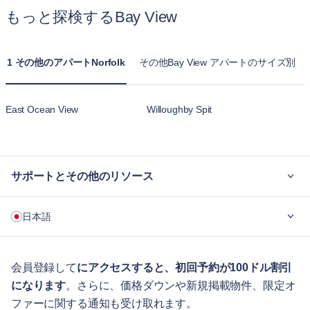
もっと探検するBay View
1 その他のアパートNorfolk
その他Bay View アパートのサイズ別
East Ocean View
Willoughby Spit
サポートとその他のリソース
ご利用の流れ
日本語
企業向け
学生の方へ
English
ゲスト向け特典サービス
会員登録して
にアクセスすると、初回予約が100ドル割引
になります
。さらに、価格ダウンや新規掲載物件、限定オ
シティガイド
Português
ファーに関する通知も受け取れます。