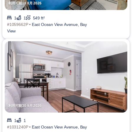
利用可能18 8月 2026
1
1
549 ft²
#1059662P •
East Ocean View Avenue, Bay
View
利用可能30 9月 2026
1
1
#1031240P •
East Ocean View Avenue, Bay