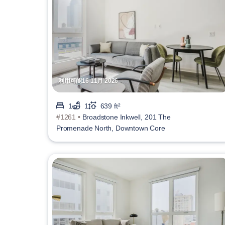
利用可能16 11月 2026
1
1
639 ft²
#1261 •
Broadstone Inkwell, 201 The
Promenade North, Downtown Core