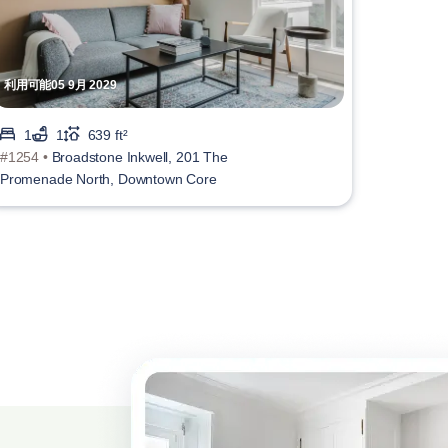
利用可能05 9月 2029
1
1
639 ft²
#1254 •
Broadstone Inkwell, 201 The
Promenade North, Downtown Core