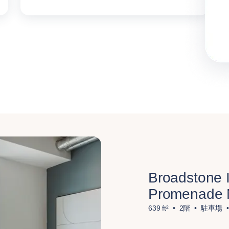
Broadstone I
Promenade 
639 ft²
2階
駐車場