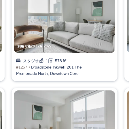
利用可能20 12月 2029
スタジオ
1
578 ft²
#1257 •
Broadstone Inkwell, 201 The
Promenade North, Downtown Core