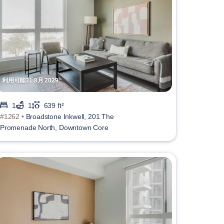
利用可能31 8月 2029
1
1
639 ft²
#1262 •
Broadstone Inkwell, 201 The
Promenade North, Downtown Core