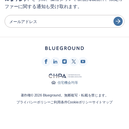
ファーに関する通知も受け取れます。
日本語
パートナー
Español
メールアドレス
家具レンタル事業者
Français
家主
Türkçe
フランチャイズ・パートナー
不動産ブローカー
Deutsch
インフルエンサー＆アフィリエイト
한국어
Blueground
住宅機会均等
会社概要
著作権© 2026 Blueground。無断複写・転載を禁じます。
採用情報
プライバシーポリシー
ご利用条件
Cookieポリシー
サイトマップ
ニュースルーム
Blueprintブログ
お問合せ