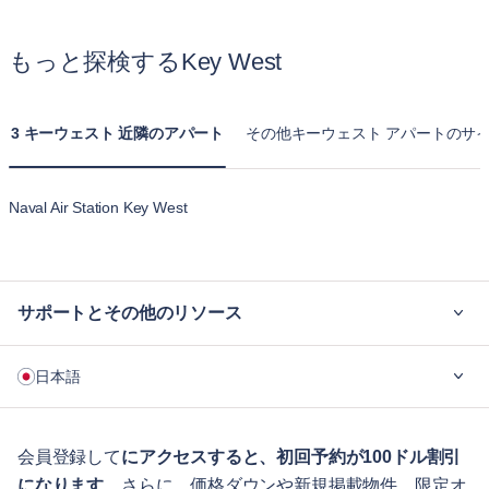
もっと探検するKey West
3 キーウェスト 近隣のアパート
その他キーウェスト アパートのサ
Naval Air Station Key West
サポートとその他のリソース
ご利用の流れ
日本語
企業向け
学生の方へ
English
ゲスト向け特典サービス
会員登録して
にアクセスすると、初回予約が100ドル割引
になります
。さらに、価格ダウンや新規掲載物件、限定オ
シティガイド
Português