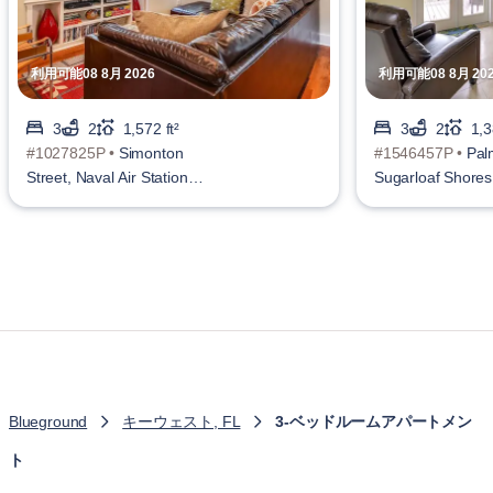
利用可能08 8月 2026
利用可能08 8月 20
3
2
1,572 ft²
3
2
1,3
#1027825P •
Simonton
#1546457P •
Pal
Street, Naval Air Station
Sugarloaf Shores
Key West
Blueground
キーウェスト, FL
3-ベッドルームアパートメン
ト