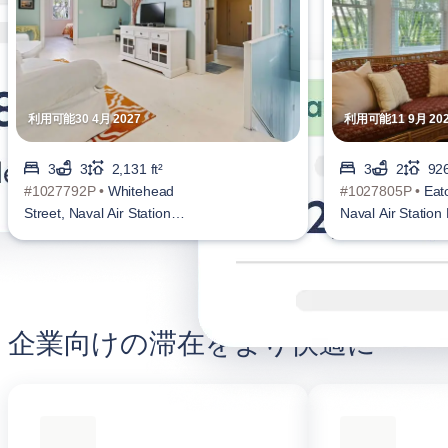
利用可能30 4月 2027
利用可能11 9月 20
3
3
2,131 ft²
3
2
926
#1027792P •
Whitehead
#1027805P •
Eat
Street, Naval Air Station
Naval Air Station
Key West
企業向けの滞在をより快適に