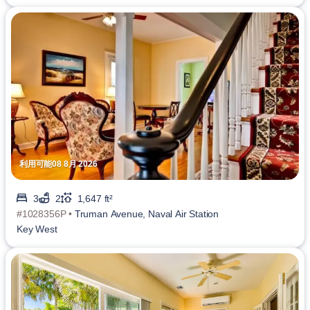
利用可能08 8月 2026
3
2
1,647 ft²
#1028356P •
Truman Avenue, Naval Air Station
Key West