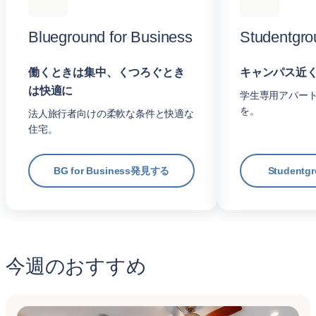
Blueground for Business
Studentgro
働くときは集中、くつろぐとき
キャンパス近
は快適に
学生専用アパー
を。
法人旅行者向けの柔軟な条件と快適な
住宅。
BG for Business発見する
Student
今週のおすすめ