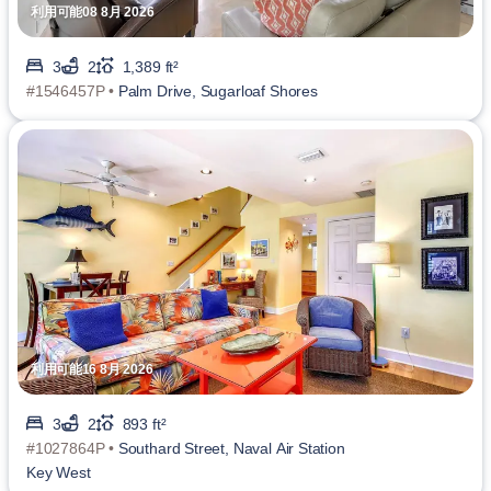
利用可能08 8月 2026
3
2
1,389 ft²
#1546457P •
Palm Drive, Sugarloaf Shores
利用可能16 8月 2026
3
2
893 ft²
#1027864P •
Southard Street, Naval Air Station
Key West