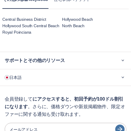
Central Business District
Hollywood Beach
Hollywood South Central Beach
North Beach
Royal Poinciana
サポートとその他のリソース
ご利用の流れ
日本語
企業向け
学生の方へ
English
ゲスト向け特典サービス
会員登録して
にアクセスすると、初回予約が100ドル割引
になります
。さらに、価格ダウンや新規掲載物件、限定オ
シティガイド
Português
ファーに関する通知も受け取れます。
日本語
パートナー
Español
メールアドレス