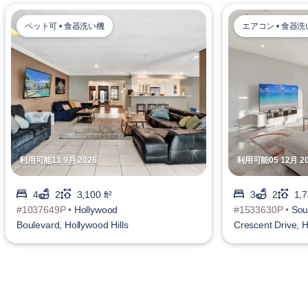
ペット可 • 食器洗い機
エアコン • 食器
利用可能11 9月 2026
利用可能05 12月 20
4
2
3,100 ft²
3
2
1,7
#1037649P •
Hollywood
#1533630P •
Sou
Boulevard, Hollywood Hills
Crescent Drive, 
Hills