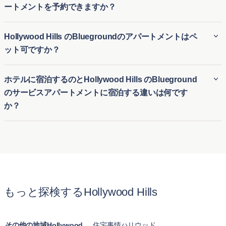
ートメントを予約できますか？
の長期家具付き賃貸にも、短期滞在用の一時的な住居にも最
適です。引っ越しや長期滞在の訪問など、さまざまな滞在期
外国人でも、Bluegroundを利用すればHollywood Hills の月極
Hollywood Hills のBluegroundのアパートメントはペ
間に対応する柔軟性があります。
アパート賃貸を簡単に予約できます。ビジネスやレジャーの
ット可ですか？
ためにHollywood Hills の仮住まいを探している方に、柔軟で
便利な一時的な住居を提供します。初めての街でも、長期の
Bluegroundの多くのHollywood Hills の賃貸アパートはペット
ホテルに宿泊するのとHollywood Hills のBlueground
契約なしで快適な家具付き住宅に簡単に入居できます。
可で、愛犬や愛猫と一緒に快適な生活を送ることができま
のサービスアパートメントに宿泊する違いは何です
す。Hollywood Hills のペット可アパートは、ペットに適した
か？
公園や設備の近くに位置する物件が多く、ペットオーナーが
安心して利用できる明確なポリシーを提供しています。
ホテル滞在とBluegroundのHollywood Hills のサービス付きア
パートの最大の違いは、快適さと広さです。通常のホテルの
部屋とは異なり、BluegroundのHollywood Hills の月単位賃貸
アパートはキッチン、リビングルーム、複数のベッドルーム
が揃った完全な住まいを提供します。長期滞在向けに設計さ
もっと探検するHollywood Hills
れており、一時的なホテル宿泊以上に自宅のようにくつろげ
ます。
その他の地域Hollywood
住宅事情ハリウッド