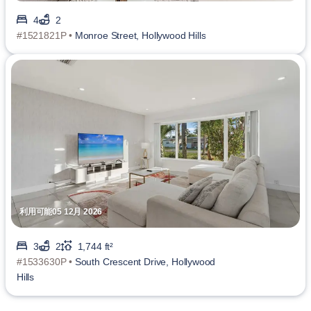
4
2
#1521821P •
Monroe Street, Hollywood Hills
利用可能05 12月 2026
3
2
1,744 ft²
#1533630P •
South Crescent Drive, Hollywood
Hills