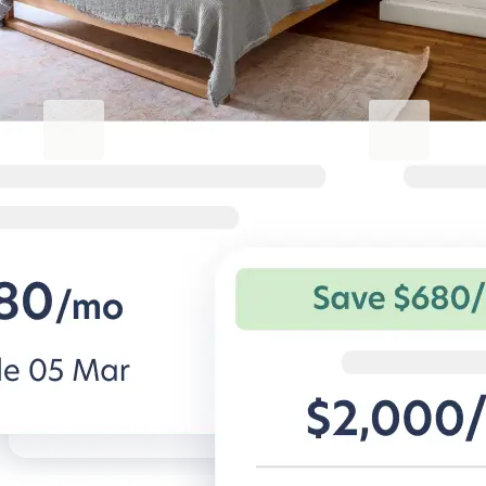
実したものに
Blueground for Business
Studentgro
働くときは集中、くつろぐとき
キャンパス近
は快適に
学生専用アパー
を。
法人旅行者向けの柔軟な条件と快適な
住宅。
BG for Business発見する
Student