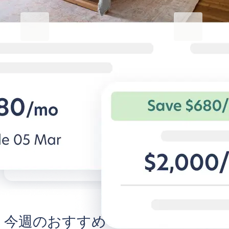
Blueground for Business
Studentgro
働くときは集中、くつろぐとき
キャンパス近
は快適に
学生専用アパー
を。
法人旅行者向けの柔軟な条件と快適な
住宅。
BG for Business発見する
Student
今週のおすすめ