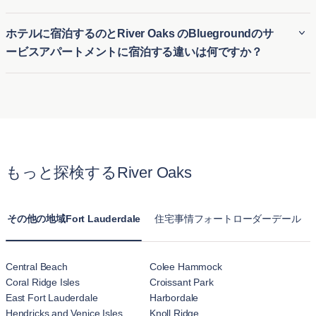
時的な住居を提供します。初めての街でも、長期の契約なし
Bluegroundの多くのRiver Oaks の賃貸アパートはペット可
ホテルに宿泊するのとRiver Oaks のBluegroundのサ
で快適な家具付き住宅に簡単に入居できます。
で、愛犬や愛猫と一緒に快適な生活を送ることができます。
ービスアパートメントに宿泊する違いは何ですか？
River Oaks のペット可アパートは、ペットに適した公園や設
備の近くに位置する物件が多く、ペットオーナーが安心して
ホテル滞在とBluegroundのRiver Oaks のサービス付きアパー
利用できる明確なポリシーを提供しています。
トの最大の違いは、快適さと広さです。通常のホテルの部屋
とは異なり、BluegroundのRiver Oaks の月単位賃貸アパート
はキッチン、リビングルーム、複数のベッドルームが揃った
完全な住まいを提供します。長期滞在向けに設計されてお
もっと探検するRiver Oaks
り、一時的なホテル宿泊以上に自宅のようにくつろげます。
その他の地域Fort Lauderdale
住宅事情フォートローダーデール
Central Beach
Colee Hammock
Coral Ridge Isles
Croissant Park
East Fort Lauderdale
Harbordale
Hendricks and Venice Isles
Knoll Ridge