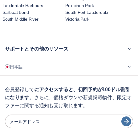
Lauderdale Harbours
Poinciana Park
Sailboat Bend
South Fort Lauderdale
South Middle River
Victoria Park
サポートとその他のリソース
ご利用の流れ
日本語
企業向け
学生の方へ
English
ゲスト向け特典サービス
会員登録して
にアクセスすると、初回予約が100ドル割引
になります
。さらに、価格ダウンや新規掲載物件、限定オ
シティガイド
Português
ファーに関する通知も受け取れます。
日本語
パートナー
Español
メールアドレス
家具レンタル事業者
Français
家主