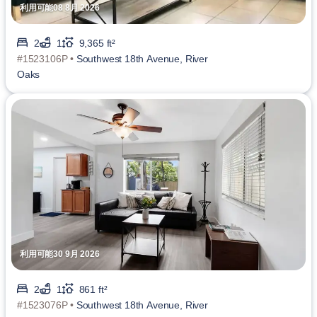
利用可能08 8月 2026
2
1
9,365 ft²
#1523106P •
Southwest 18th Avenue, River
Oaks
利用可能30 9月 2026
2
1
861 ft²
#1523076P •
Southwest 18th Avenue, River