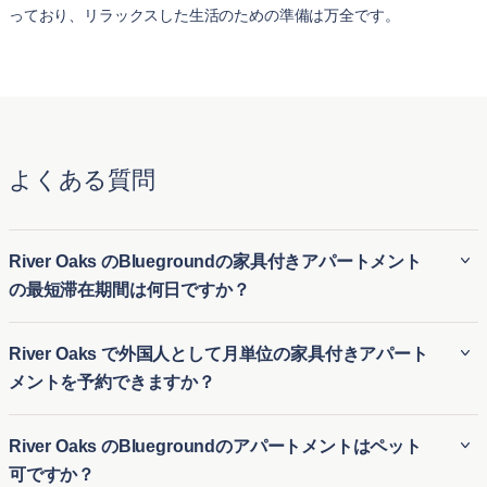
っており、リラックスした生活のための準備は万全です。
よくある質問
River Oaks のBluegroundの家具付きアパートメント
の最短滞在期間は何日ですか？
BluegroundのRiver Oaks の家具付き賃貸アパートは、通常最
River Oaks で外国人として月単位の家具付きアパート
低30 泊の滞在が必要です。そのため、River Oaks の長期家
メントを予約できますか？
具付き賃貸にも、短期滞在用の一時的な住居にも最適です。
引っ越しや長期滞在の訪問など、さまざまな滞在期間に対応
外国人でも、Bluegroundを利用すればRiver Oaks の月極アパ
River Oaks のBluegroundのアパートメントはペット
する柔軟性があります。
ート賃貸を簡単に予約できます。ビジネスやレジャーのため
可ですか？
にRiver Oaks の仮住まいを探している方に、柔軟で便利な一