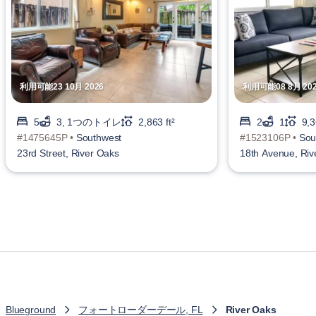
利用可能23 10月 2026
利用可能08 8月 20
5
3, 1つのトイレ
2,863 ft²
2
1
9,3
#1475645P •
Southwest
#1523106P •
Sou
23rd Street, River Oaks
18th Avenue, Riv
Blueground
フォートローダーデール, FL
River Oaks