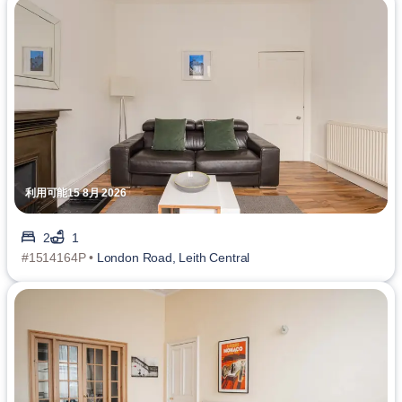
利用可能15 8月 2026
2
1
#1514164P •
London Road, Leith Central