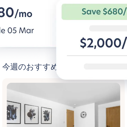
を。
法人旅行者向けの柔軟な条件と快適な
住宅。
BG for Business発見する
Student
今週のおすすめ