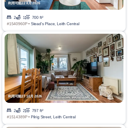
利用可能22 8月 2026
2
1
700 ft²
#1540960P •
Stead's Place, Leith Central
利用可能27 10月 2026
2
2
797 ft²
#1514389P •
Pilrig Street, Leith Central