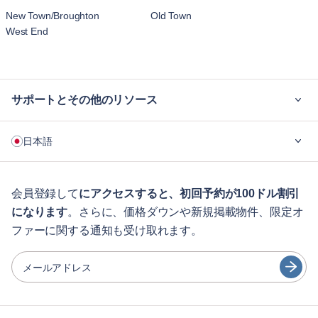
New Town/Broughton
Old Town
West End
サポートとその他のリソース
ご利用の流れ
日本語
企業向け
学生の方へ
English
ゲスト向け特典サービス
会員登録して
にアクセスすると、初回予約が100ドル割引
になります
。さらに、価格ダウンや新規掲載物件、限定オ
シティガイド
Português
ファーに関する通知も受け取れます。
日本語
パートナー
Español
メールアドレス
家具レンタル事業者
Français
家主