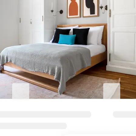
企業向けの滞在をより快適に
Blueground for Business
Studentgro
働くときは集中、くつろぐとき
キャンパス近
は快適に
学生専用アパー