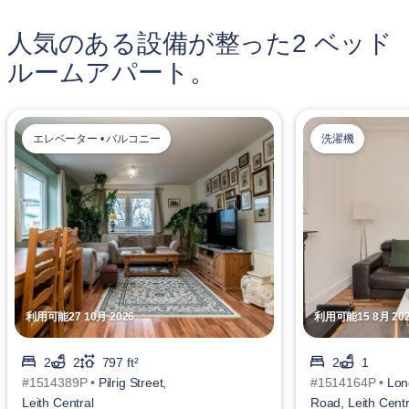
人気のある設備が整った2 ベッド
ルームアパート。
エレベーター • バルコニー
洗濯機
利用可能27 10月 2026
利用可能15 8月 20
2
2
797 ft²
2
1
#1514389P •
Pilrig Street,
#1514164P •
Lon
Leith Central
Road, Leith Centr