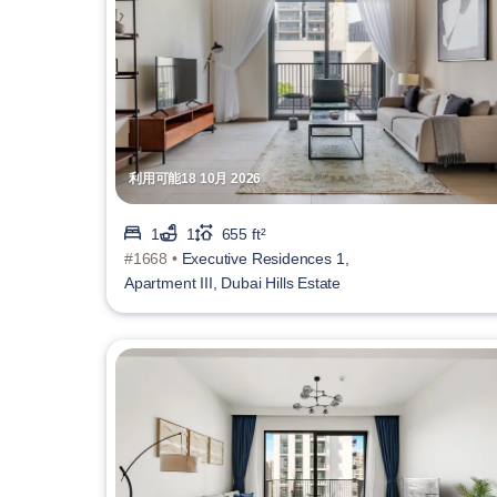
利用可能18 10月 2026
1
1
655 ft²
#1668 •
Executive Residences 1,
Apartment III, Dubai Hills Estate