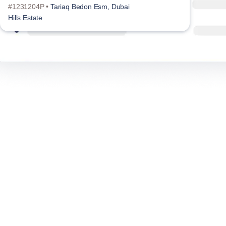
#1231204P •
Tariaq Bedon Esm, Dubai
#109
Hills Estate
Hills
に