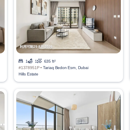
利用可能29 8月 2026
1
1
635 ft²
#1378951P •
Tariaq Bedon Esm, Dubai
Hills Estate