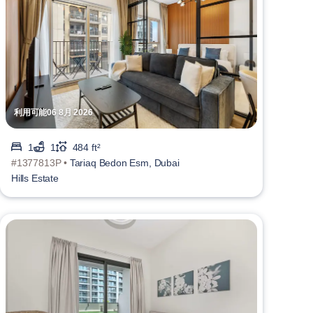
利用可能06 8月 2026
1
1
484 ft²
#1377813P •
Tariaq Bedon Esm, Dubai
Hills Estate