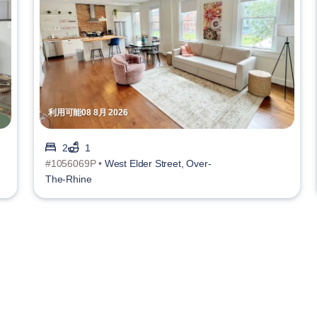
利用可能08 8月 2026
2
1
#1056069P •
West Elder Street, Over-
The-Rhine