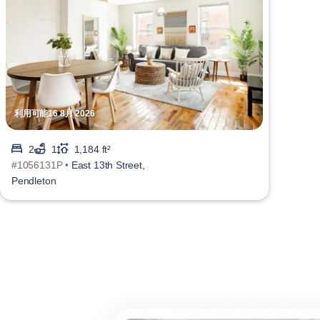
利用可能16 8月 2026
2
1
1,184 ft²
#1056131P •
East 13th Street,
Pendleton