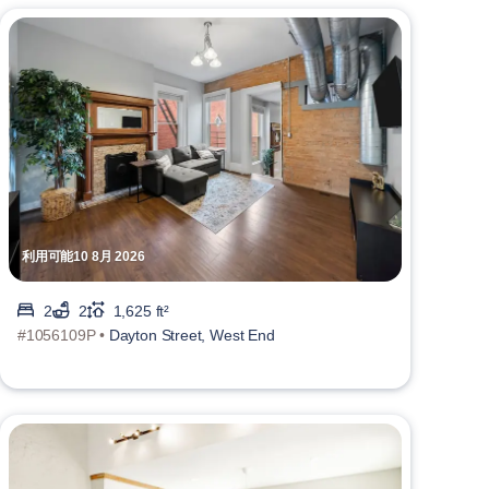
利用可能10 8月 2026
2
2
1,625 ft²
#1056109P •
Dayton Street, West End