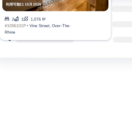
利用可能11 10月 2026
利用可
2
1
1,076 ft²
#1056101P •
Vine Street, Over-The-
#123
Rhine
Over