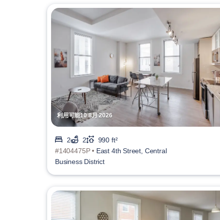
利用可能10 8月 2026
2
2
990 ft²
#1404475P •
East 4th Street, Central
Business District