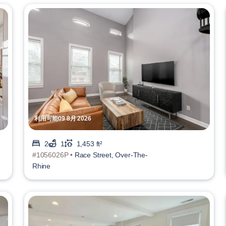
利用可能09 8月 2026
2
1
1,453 ft²
#1056026P •
Race Street, Over-The-
Rhine