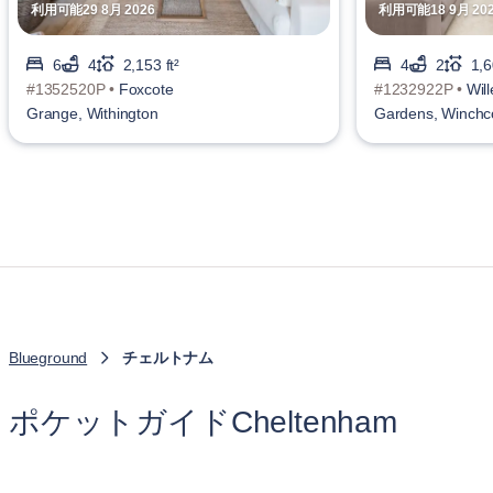
利用可能29 8月 2026
利用可能18 9月 20
6
4
2,153 ft²
4
2
1,6
#1352520P •
Foxcote
#1232922P •
Will
Grange, Withington
Gardens, Winch
Blueground
チェルトナム
ポケットガイドCheltenham