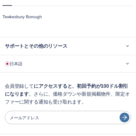
Tewkesbury Borough
サポートとその他のリソース
ご利用の流れ
日本語
企業向け
学生の方へ
English
ゲスト向け特典サービス
会員登録して
にアクセスすると、初回予約が100ドル割引
になります
。さらに、価格ダウンや新規掲載物件、限定オ
シティガイド
Português
ファーに関する通知も受け取れます。
日本語
パートナー
Español
メールアドレス
家具レンタル事業者
Français
家主