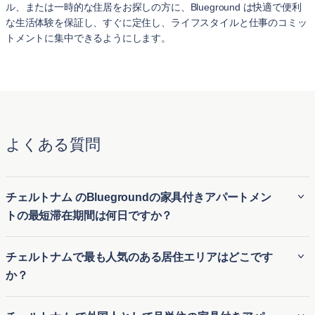
ル、または一時的な住居をお探しの方に、Blueground は快適で便利
な生活体験を保証し、すぐに定住し、ライフスタイルと仕事のコミッ
トメントに集中できるようにします。
よくある質問
チェルトナム のBluegroundの家具付きアパートメン
トの最短滞在期間は何日ですか？
Bluegroundのチェルトナム の家具付き賃貸アパートは、通
チェルトナムで最も人気のある居住エリアはどこです
常最低2 泊の滞在が必要です。そのため、チェルトナム の長
か？
期家具付き賃貸にも、短期滞在用の一時的な住居にも最適で
す。引っ越しや長期滞在の訪問など、さまざまな滞在期間に
チェルトナムで最も人気のある地域のいくつかは以下の通り