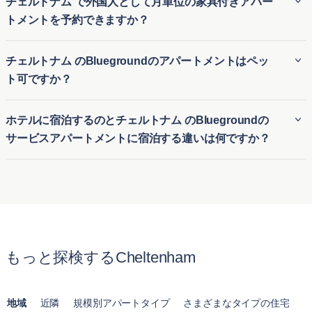
チェルトナム で外国人として月単位の家具付きアパー
対応する柔軟性があります。
です:
トメントを予約できますか？
モンペリエ
は、そのエレガントなリージェンシー建築、ブ
外国人でも、Bluegroundを利用すればチェルトナム の月極
チェルトナム のBluegroundのアパートメントはペッ
ティックショップ、活気に満ちたカフェ文化で知られ、ス
アパート賃貸を簡単に予約できます。ビジネスやレジャーの
ト可ですか？
タイリッシュで活気ある雰囲気を求める人々のお気に入り
ためにチェルトナム の仮住まいを探している方に、柔軟で便
の場所となっています。
利な一時的な住居を提供します。初めての街でも、長期の契
Bluegroundの多くのチェルトナム の賃貸アパートはペット
ピットヴィル
は、広大な公園、美しい湖、歴史的なポンプ
ホテルに宿泊するのとチェルトナム のBluegroundの
約なしで快適な家具付き住宅に簡単に入居できます。
可で、愛犬や愛猫と一緒に快適な生活を送ることができま
ルームがあり、家族や自然愛好家に理想的な静かな環境を
サービスアパートメントに宿泊する違いは何ですか？
す。チェルトナム のペット可アパートは、ペットに適した公
提供します。
園や設備の近くに位置する物件が多く、ペットオーナーが安
ホテル滞在とBluegroundのチェルトナム のサービス付きア
ランズダウン
は、緑豊かな通り、壮大な歴史的住宅、優れ
心して利用できる明確なポリシーを提供しています。
パートの最大の違いは、快適さと広さです。通常のホテルの
た学校への近さで知られ、プロフェッショナルや家族を魅
部屋とは異なり、Bluegroundのチェルトナム の月単位賃貸
了しています。
アパートはキッチン、リビングルーム、複数のベッドルーム
ザ・サフォークス
は、独立系のショップや職人市場、強い
が揃った完全な住まいを提供します。長期滞在向けに設計さ
コミュニティ意識を持ち、創造的でエキレティックなライ
もっと探検するCheltenham
れており、一時的なホテル宿泊以上に自宅のようにくつろげ
フスタイルを楽しむ方に最適な、ボヘミアンな雰囲気を誇
ます。
ります。
地域
近隣
規模別アパートタイプ
さまざまなタイプの住宅