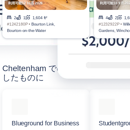
利用可能12 10月 2026
利用可能18 9月 20
2
1
1,604 ft²
4
2
1,6
#1242180P •
Bourton Link,
#1232922P •
Will
Bourton-on-the-Water
Gardens, Winch
Cheltenham での滞在をより充実
したものに
Blueground for Business
Studentgro