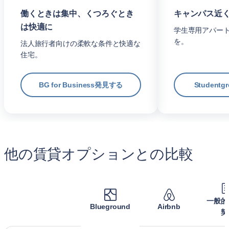
働くときは集中、くつろぐとき
キャンパス近
は快適に
学生専用アパー
を。
法人旅行者向けの柔軟な条件と快適な
住宅。
BG for Business発見する
Student
他の賃貸オプションとの比較
一般的
Blueground
Airbnb
契