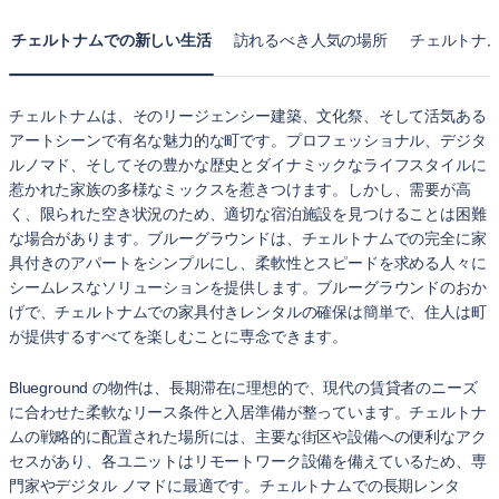
チェルトナムでの新しい生活
訪れるべき人気の場所
チェルトナ
チェルトナムは、そのリージェンシー建築、文化祭、そして活気ある
アートシーンで有名な魅力的な町です。プロフェッショナル、デジタ
ルノマド、そしてその豊かな歴史とダイナミックなライフスタイルに
惹かれた家族の多様なミックスを惹きつけます。しかし、需要が高
く、限られた空き状況のため、適切な宿泊施設を見つけることは困難
な場合があります。ブルーグラウンドは、チェルトナムでの完全に家
具付きのアパートをシンプルにし、柔軟性とスピードを求める人々に
シームレスなソリューションを提供します。ブルーグラウンドのおか
げで、チェルトナムでの家具付きレンタルの確保は簡単で、住人は町
が提供するすべてを楽しむことに専念できます。
Blueground の物件は、長期滞在に理想的で、現代の賃貸者のニーズ
に合わせた柔軟なリース条件と入居準備が整っています。チェルトナ
ムの戦略的に配置された場所には、主要な街区や設備への便利なアク
セスがあり、各ユニットはリモートワーク設備を備えているため、専
門家やデジタル ノマドに最適です。チェルトナムでの長期レンタ