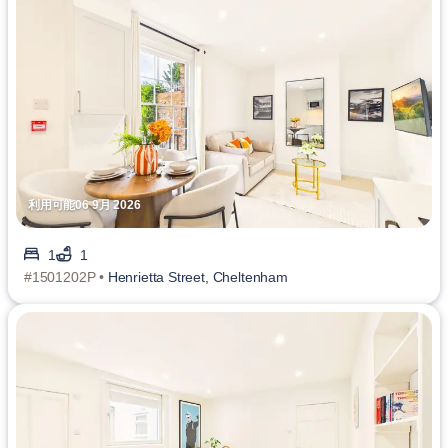
利用可能06 9月 2026
1
1
#1501202P •
Henrietta Street, Cheltenham