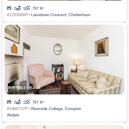
2
1
797 ft²
#1233088P •
Lansdown Crescent, Cheltenham
利用可能13 9月 2026
2
1
797 ft²
#1460737P •
Riverside Cottage, Compton
Abdale