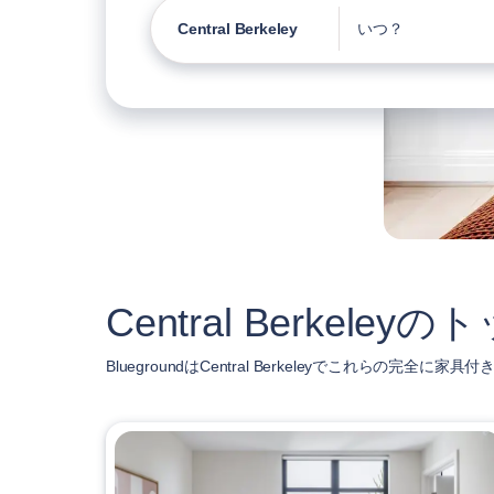
Central Berkeley
いつ？
Central Berke
BluegroundはCentral Berkeleyでこれらの完