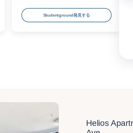
Studentground発見する
Helios Apart
Ave