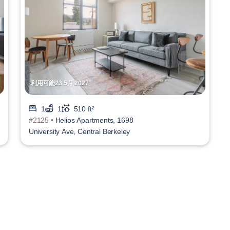
利用可能23 5月 2027
1
1
510 ft²
#2125 •
Helios Apartments, 1698
University Ave, Central Berkeley