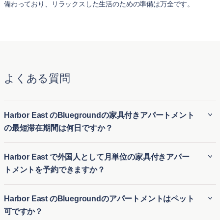
備わっており、リラックスした生活のための準備は万全です。
よくある質問
Harbor East のBluegroundの家具付きアパートメント
の最短滞在期間は何日ですか？
BluegroundのHarbor East の家具付き賃貸アパートは、通常
Harbor East で外国人として月単位の家具付きアパー
最低31 泊の滞在が必要です。そのため、Harbor East の長期
トメントを予約できますか？
家具付き賃貸にも、短期滞在用の一時的な住居にも最適で
す。引っ越しや長期滞在の訪問など、さまざまな滞在期間に
外国人でも、Bluegroundを利用すればHarbor East の月極ア
Harbor East のBluegroundのアパートメントはペット
対応する柔軟性があります。
パート賃貸を簡単に予約できます。ビジネスやレジャーのた
可ですか？
めにHarbor East の仮住まいを探している方に、柔軟で便利