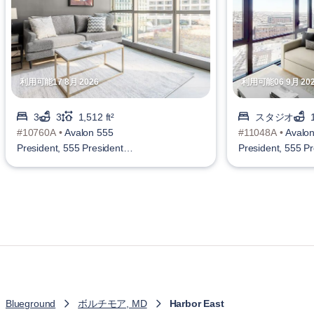
利用可能17 8月 2026
利用可能06 9月 20
3
3
1,512 ft²
スタジオ
#10760A •
Avalon 555
#11048A •
Avalo
President, 555 President
President, 555 Pr
St, Harbor East
St, Harbor East
Blueground
ボルチモア, MD
Harbor East