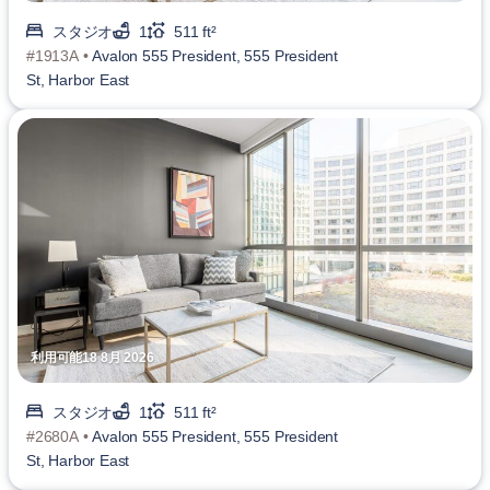
スタジオ
1
511 ft²
#1913A •
Avalon 555 President, 555 President
St, Harbor East
利用可能18 8月 2026
スタジオ
1
511 ft²
#2680A •
Avalon 555 President, 555 President
St, Harbor East