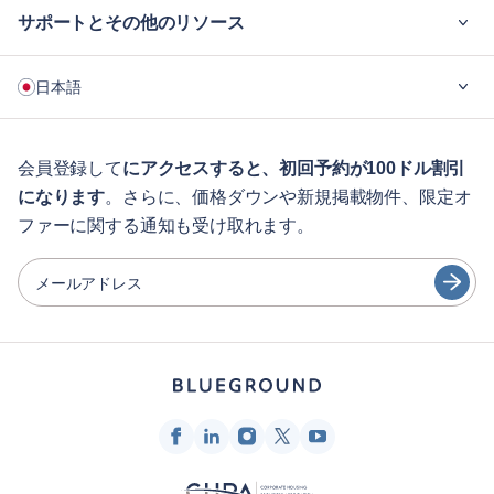
サポートとその他のリソース
ご利用の流れ
日本語
企業向け
学生の方へ
English
ゲスト向け特典サービス
会員登録して
にアクセスすると、初回予約が100ドル割引
になります
。さらに、価格ダウンや新規掲載物件、限定オ
シティガイド
Português
ファーに関する通知も受け取れます。
日本語
パートナー
Español
メールアドレス
家具レンタル事業者
Français
家主
Türkçe
フランチャイズ・パートナー
不動産ブローカー
Deutsch
インフルエンサー＆アフィリエイト
한국어