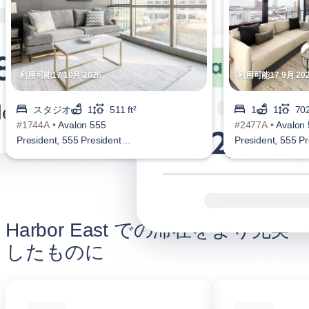
利用可能17 10月 2026
利用可能17 9月 20
スタジオ
1
511 ft²
1
1
702
#1744A •
Avalon 555
#2477A •
Avalon
President, 555 President
President, 555 Pr
St, Harbor East
St, Harbor East
Harbor East での滞在をより充実
したものに