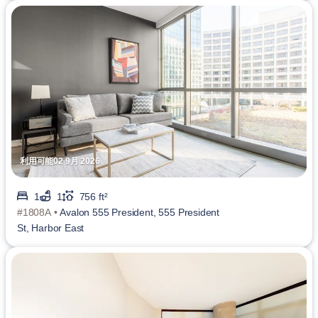
利用可能02 9月 2026
1
1
756 ft²
#1808A •
Avalon 555 President, 555 President
St, Harbor East