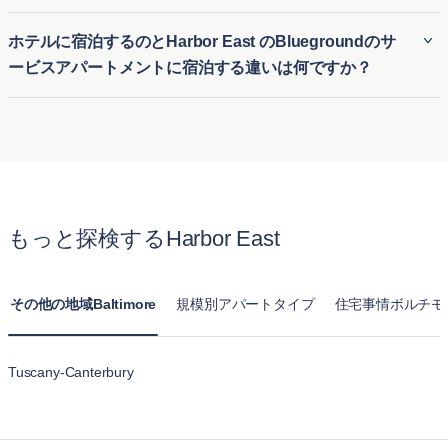
な一時的な住居を提供します。初めての街でも、長期の契約
Bluegroundの多くのHarbor East の賃貸アパートはペット可
ホテルに宿泊するのとHarbor East のBluegroundのサ
なしで快適な家具付き住宅に簡単に入居できます。
で、愛犬や愛猫と一緒に快適な生活を送ることができます。
ービスアパートメントに宿泊する違いは何ですか？
Harbor East のペット可アパートは、ペットに適した公園や
設備の近くに位置する物件が多く、ペットオーナーが安心し
ホテル滞在とBluegroundのHarbor East のサービス付きアパ
て利用できる明確なポリシーを提供しています。
ートの最大の違いは、快適さと広さです。通常のホテルの部
屋とは異なり、BluegroundのHarbor East の月単位賃貸アパ
ートはキッチン、リビングルーム、複数のベッドルームが揃
った完全な住まいを提供します。長期滞在向けに設計されて
もっと探検するHarbor East
おり、一時的なホテル宿泊以上に自宅のようにくつろげま
す。
その他の地域Baltimore
規模別アパートタイプ
住宅事情ボルチモ
Tuscany-Canterbury