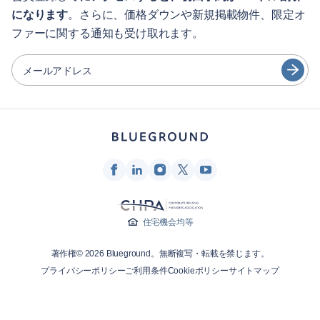
になります
。さらに、価格ダウンや新規掲載物件、限定オ
シティガイド
Português
ファーに関する通知も受け取れます。
日本語
パートナー
Español
メールアドレス
家具レンタル事業者
Français
家主
Türkçe
フランチャイズ・パートナー
不動産ブローカー
Deutsch
インフルエンサー＆アフィリエイト
한국어
Blueground
住宅機会均等
会社概要
著作権© 2026 Blueground。無断複写・転載を禁じます。
採用情報
プライバシーポリシー
ご利用条件
Cookieポリシー
サイトマップ
ニュースルーム
Blueprintブログ