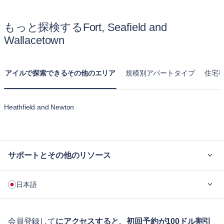
and Wallacetown の月単位賃貸アパートはキッチン、リビン
グルーム、複数のベッドルームが揃った完全な住まいを提供
もっと探検するFort, Seafield and
します。長期滞在向けに設計されており、一時的なホテル宿
Wallacetown
泊以上に自宅のようにくつろげます。
アイルで探索できるその他のエリア
規模別アパートタイプ
住宅
Heathfield and Newton
サポートとその他のリソース
ご利用の流れ
日本語
企業向け
学生の方へ
English
ゲスト向け特典サービス
会員登録して
にアクセスすると、初回予約が100ドル割引