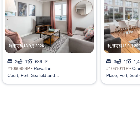
利用可能13 9月 2026
利用可能13 9月 20
2
1
689 ft²
3
1
1,4
#1060984P •
Rowallan
#1061011P •
Crai
Court, Fort, Seafield and
Place, Fort, Seaf
Wallacetown
Wallacetown