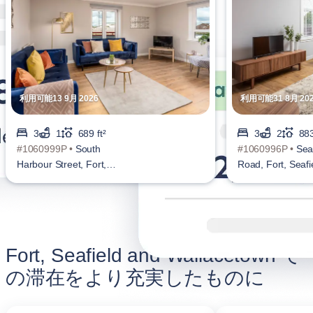
利用可能13 9月 2026
利用可能31 8月 20
3
1
689 ft²
3
2
883
#1060999P •
South
#1060996P •
Sea
Harbour Street, Fort,
Road, Fort, Seafi
Seafield and Wallacetown
Wallacetown
Fort, Seafield and Wallacetown で
の滞在をより充実したものに