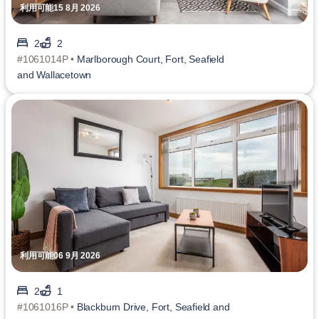
利用可能15 8月 2026
2
2
#1061014P •
Marlborough Court, Fort, Seafield
and Wallacetown
利用可能06 9月 2026
2
1
#1061016P •
Blackburn Drive, Fort, Seafield and