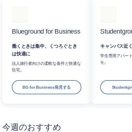
Blueground for Business
Studentgro
働くときは集中、くつろぐとき
キャンパス近
は快適に
学生専用アパー
を。
法人旅行者向けの柔軟な条件と快適な
住宅。
BG for Business発見する
Student
今週のおすすめ