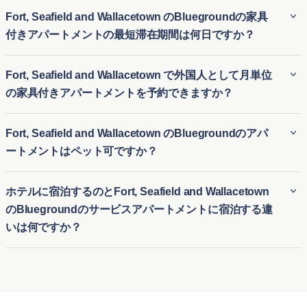
Fort, Seafield and Wallacetown のBluegroundの家具
付きアパートメントの最短滞在期間は何日ですか？
BluegroundのFort, Seafield and Wallacetown の家具付き賃貸
Fort, Seafield and Wallacetown で外国人として月単位
アパートは、通常最低2 泊の滞在が必要です。そのため、
の家具付きアパートメントを予約できますか？
Fort, Seafield and Wallacetown の長期家具付き賃貸にも、短
期滞在用の一時的な住居にも最適です。引っ越しや長期滞在
外国人でも、Bluegroundを利用すればFort, Seafield and
Fort, Seafield and Wallacetown のBluegroundのアパ
の訪問など、さまざまな滞在期間に対応する柔軟性がありま
Wallacetown の月極アパート賃貸を簡単に予約できます。ビ
ートメントはペット可ですか？
す。
ジネスやレジャーのためにFort, Seafield and Wallacetown の
仮住まいを探している方に、柔軟で便利な一時的な住居を提
Bluegroundの多くのFort, Seafield and Wallacetown の賃貸ア
ホテルに宿泊するのとFort, Seafield and Wallacetown
供します。初めての街でも、長期の契約なしで快適な家具付
パートはペット可で、愛犬や愛猫と一緒に快適な生活を送る
のBluegroundのサービスアパートメントに宿泊する違
き住宅に簡単に入居できます。
ことができます。Fort, Seafield and Wallacetown のペット可
いは何ですか？
アパートは、ペットに適した公園や設備の近くに位置する物
件が多く、ペットオーナーが安心して利用できる明確なポリ
ホテル滞在とBluegroundのFort, Seafield and Wallacetown の
シーを提供しています。
サービス付きアパートの最大の違いは、快適さと広さです。
通常のホテルの部屋とは異なり、BluegroundのFort, Seafield