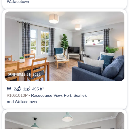
Wallacetown
利用可能13 9月 2026
2
1
495 ft²
#1061010P •
Racecourse View, Fort, Seafield
and Wallacetown