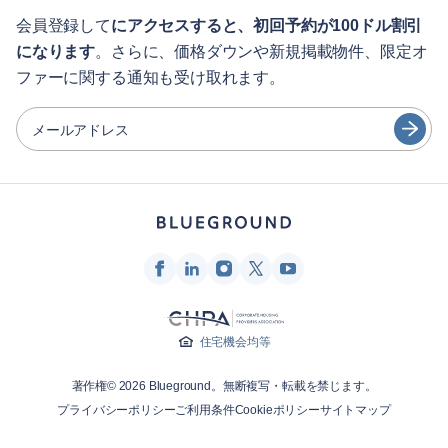
English
ゲスト向け特典サービス
会員登録して
にアクセスすると、初回予約が100ドル割引
になります
。さらに、価格ダウンや新規掲載物件、限定オ
シティガイド
Português
ファーに関する通知も受け取れます。
日本語
パートナー
Español
メールアドレス
家具レンタル事業者
Français
家主
Türkçe
フランチャイズ・パートナー
不動産ブローカー
Deutsch
インフルエンサー＆アフィリエイト
한국어
Blueground
住宅機会均等
会社概要
著作権© 2026 Blueground。無断複写・転載を禁じます。
採用情報
プライバシーポリシー
ご利用条件
Cookieポリシー
サイトマップ
ニュースルーム