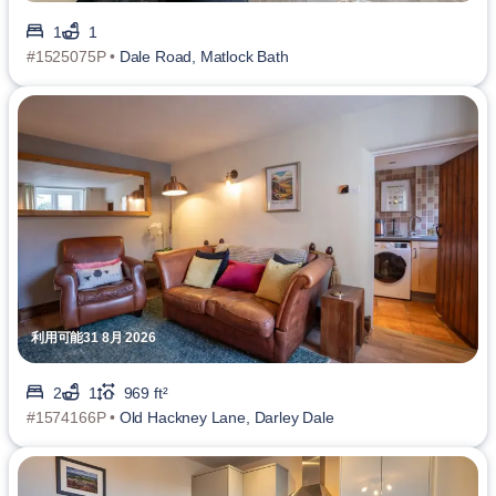
1
1
#1525075P •
Dale Road, Matlock Bath
利用可能31 8月 2026
2
1
969 ft²
#1574166P •
Old Hackney Lane, Darley Dale