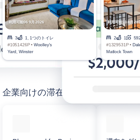
利用可能06 9月 2026
利用可能10 8月 20
3
1, 1つのトイレ
2
1
592
#1051426P •
Woolley's
#1329531P •
Dal
Yard, Winster
Matlock Town
企業向けの滞在をより快適に