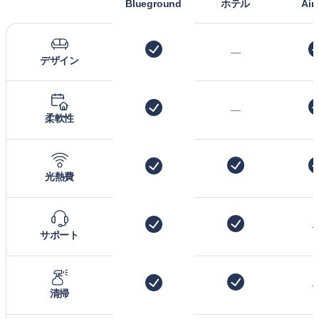
Blueground
ホテル
Air
—
デザイン
—
柔軟性
光熱費
サポート
清掃