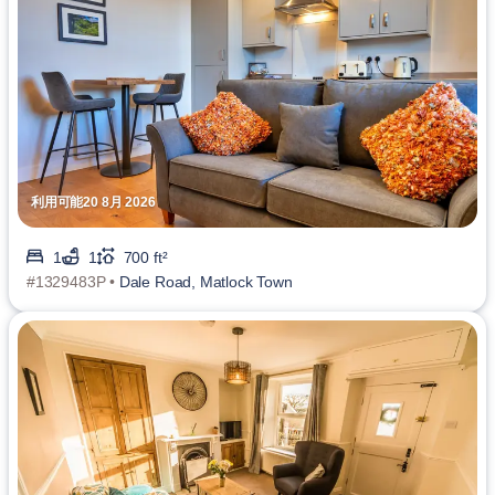
利用可能20 8月 2026
1
1
700 ft²
#1329483P •
Dale Road, Matlock Town