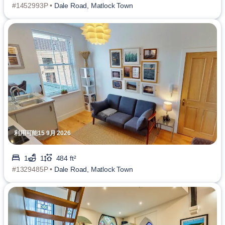
#1452993P •
Dale Road, Matlock Town
利用可能15 9月 2026
1
1
484 ft²
#1329485P •
Dale Road, Matlock Town