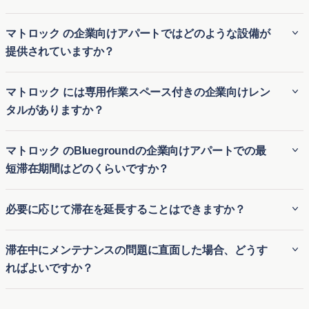
マトロック の企業向けアパートではどのような設備が
提供されていますか？
Bluegroundの法人向け住宅 マトロック には、完全に家具が
マトロック には専用作業スペース付きの企業向けレン
備え付けられており、高速Wi-Fi、フル装備のキッチン、ス
タルがありますか？
マートテレビ、室内ランドリー、プレミアムベッドなどの設
備が含まれています。多くの物件では、フィットネスセンタ
はい、多くのBluegroundのエグゼクティブ向け賃貸 マトロ
マトロック のBluegroundの企業向けアパートでの最
ー、プール、屋上ラウンジへのアクセスも可能で、快適で便
ック は、リモートワーカーを念頭に設計されており、専用の
短滞在期間はどのくらいですか？
利な滞在を実現します。ホテルのようなサービスを追加した
ワークスペースが用意されています。これらのワークスペー
家庭的な雰囲気を提供することを目指しています。
スには、快適なデスク、人間工学に基づいた椅子、強力な
Bluegroundの法人向けアパート マトロック では、最低滞在
必要に応じて滞在を延長することはできますか？
Wi-Fi接続が含まれ、効率的な作業環境を保証します。これ
期間は通常2 泊です。この柔軟性により、出張者、長期滞在
により、リモートで働くプロフェッショナルや長期出張者に
者、一時的な住宅が必要な方に最適です。ただし、物件によ
はい、Bluegroundでは柔軟なリース条件を提供しており、空
最適な選択肢となります。
滞在中にメンテナンスの問題に直面した場合、どうす
って条件が若干異なる場合があるため、興味のある都市の具
室状況に応じて滞在を延長することができます。延長は、多
ればよいですか？
体的な条件を確認することをお勧めします。
くの場合、Bluegroundの使いやすいアプリを介して、または
カスタマーサポートに連絡することで管理できます。希望す
Bluegroundの法人向け宿泊施設に滞在中にメンテナンスの問