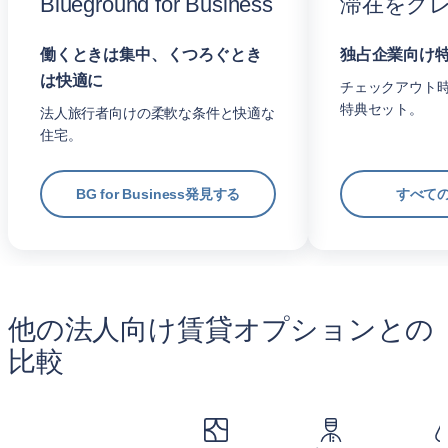
Blueground for Business
滞在をグ
働くときは集中、くつろぐとき
独占企業向け
は快適に
チェックアウト
特典セット。
法人旅行者向けの柔軟な条件と快適な
住宅。
BG for Business発見する
すべて
他の法人向け賃貸オプションとの
比較