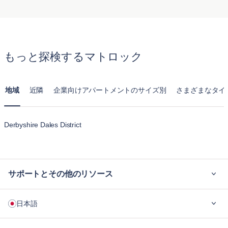
るアパートを確保するために、事前に延長をリクエストする
題が発生した場合、24時間サポート対応のアプリを通じて簡
ことをお勧めします。
単にリクエストを送信できます。Bluegroundは通常、迅速に
対応し、問題を解決してスムーズで快適な滞在を確保しま
す。緊急の場合は、問題をできるだけ早く解決するための優
もっと探検するマトロック
先サービスを提供します。
地域
近隣
企業向けアパートメントのサイズ別
さまざまなタイ
Derbyshire Dales District
サポートとその他のリソース
ご利用の流れ
日本語
企業向け
学生の方へ