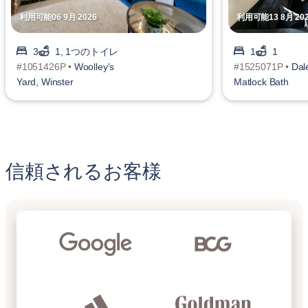
利用可能06 9月 2026
利用可能13 8月 20
3
1, 1つのトイレ
1
1
#1051426P •
Woolley's
#1525071P •
Dal
Yard, Winster
Matlock Bath
信頼されるお客様