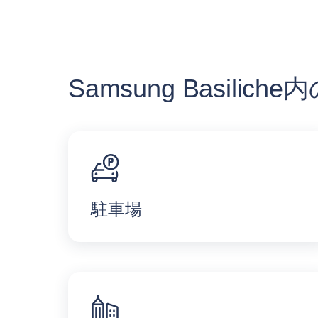
Samsung Basili
駐車場