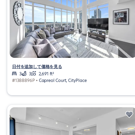
日付を追加して価格を見る
3
3
2,691 ft²
#1388896P •
Capreol Court, CityPlace