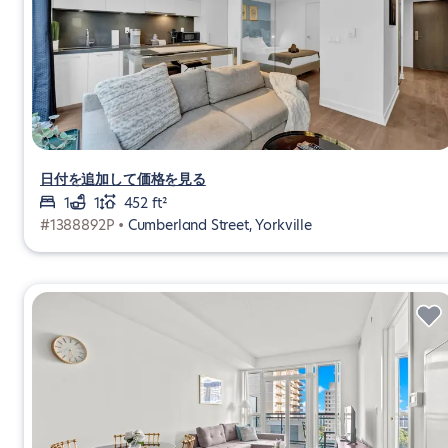
日付を追加して価格を見る
1
1
452 ft²
#1388892P •
Cumberland Street, Yorkville