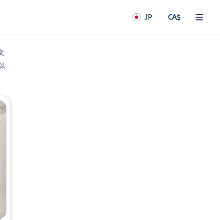
JP
CA$
文
以