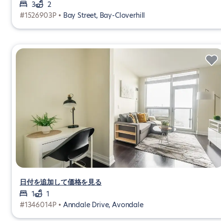
3
2
#1526903P •
Bay Street, Bay-Cloverhill
日付を追加して価格を見る
1
1
#1346014P •
Anndale Drive, Avondale