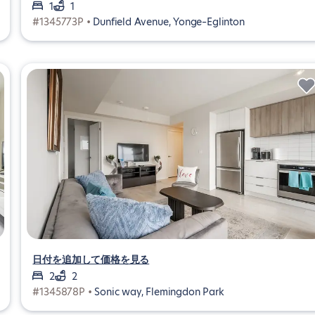
1
1
#1345773P •
Dunfield Avenue, Yonge–Eglinton
日付を追加して価格を見る
2
2
#1345878P •
Sonic way, Flemingdon Park