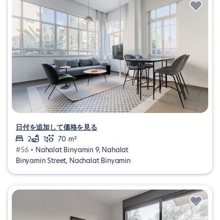
日付を追加して価格を見る
2
1
70 m²
#56 •
Nahalat Binyamin 9, Nahalat
Binyamin Street, Nachalat Binyamin