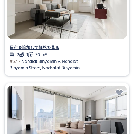
日付を追加して価格を見る
2
1
70 m²
#57 •
Nahalat Binyamin 9, Nahalat
Binyamin Street, Nachalat Binyamin