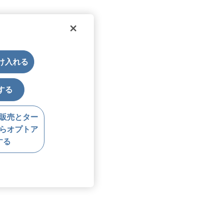
受け入れる
する
販売とター
らオプトア
する