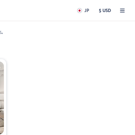
JP
$ USD
ム