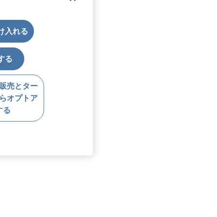
受け入れる
する
販売とター
らオプトア
する