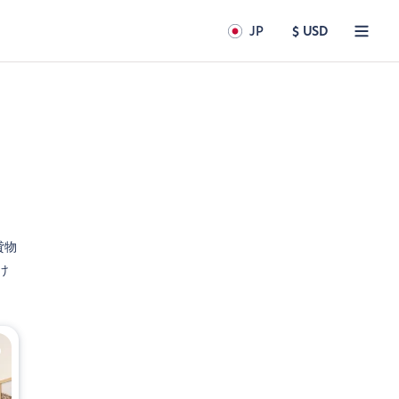
JP
$ USD
貸物
け