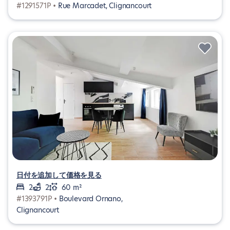
#1291571P •
Rue Marcadet, Clignancourt
日付を追加して価格を見る
2
2
60 m²
#1393791P •
Boulevard Ornano,
Clignancourt