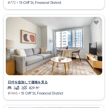
#772 •
15 Cliff St, Financial District
日付を追加して価格を見る
2
2
829 ft²
#1445 •
15 Cliff St, Financial District