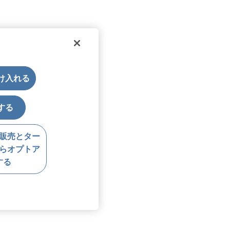
受け入れる
する
販売とター
らオプトア
する