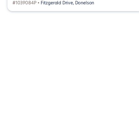
#1039084P •
Fitzgerald Drive, Donelson