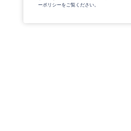
ーポリシーをご覧ください。
Blueground
ロンドン
London Borough of 
ポケットガイドPutne