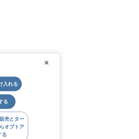
受け入れる
する
販売とター
らオプトア
する