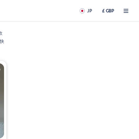
JP
£ GBP
軟
快