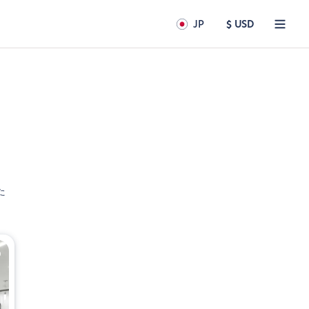
JP
$ USD
た