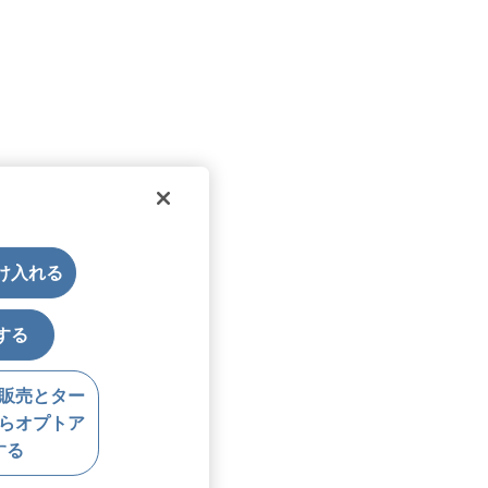
受け入れる
する
販売とター
らオプトア
する