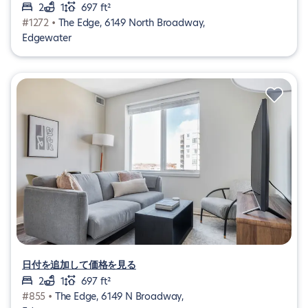
2
1
697 ft²
#1272 •
The Edge, 6149 North Broadway,
Edgewater
日付を追加して価格を見る
2
1
697 ft²
#855 •
The Edge, 6149 N Broadway,