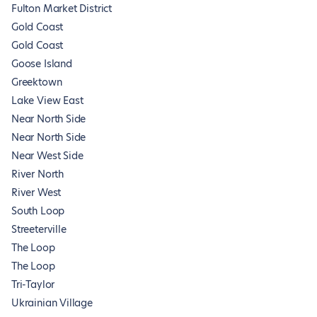
Fulton Market District
Gold Coast
Gold Coast
Goose Island
Greektown
Lake View East
Near North Side
Near North Side
Near West Side
River North
River West
South Loop
Streeterville
The Loop
The Loop
Tri-Taylor
Ukrainian Village