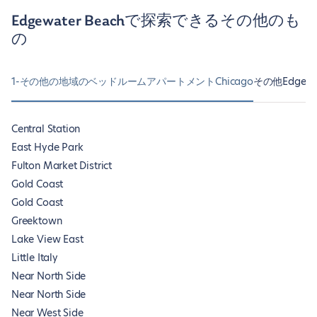
Edgewater Beachで探索できるその他のも
の
1-その他の地域のベッドルームアパートメントChicago
その他Edgew
Central Station
East Hyde Park
Fulton Market District
Gold Coast
Gold Coast
Greektown
Lake View East
Little Italy
Near North Side
Near North Side
Near West Side