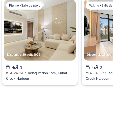
Piscine • Salle de sport
Parking • Salle de
Disponible 29 août 2026
Disponible 25 août
4
3
4
3
#1472475P •
Tariaq Bedon Esm, Dubai
#1466495P •
Tar
Creek Harbour
Creek Harbour