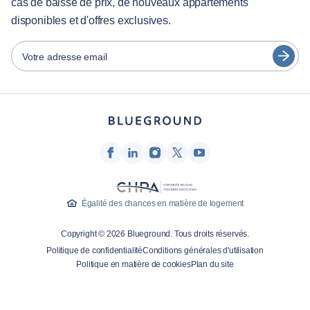
cas de baisse de prix, de nouveaux appartements
日本語
disponibles et d'offres exclusives.
Partenaires
Español
Opérateurs de location de meubles
Votre adresse email
Français
Propriétaires
Türkçe
Partenaires de franchise
Courtiers en immobilier
Deutsch
Influenceurs et affiliés
한국어
Entreprise
À propos de nous
Égalité des chances en matière de logement
Carrières
Copyright © 2026 Blueground. Tous droits réservés.
Presse
Politique de confidentialité
Conditions générales d'utilisation
Blog Blueprint
Politique en matière de cookies
Plan du site
Contactez-nous