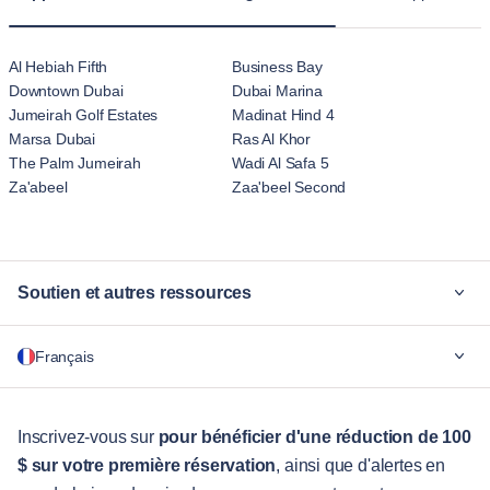
Al Hebiah Fifth
Business Bay
Downtown Dubai
Dubai Marina
Jumeirah Golf Estates
Madinat Hind 4
Marsa Dubai
Ras Al Khor
The Palm Jumeirah
Wadi Al Safa 5
Za'abeel
Zaa'beel Second
Soutien et autres ressources
Pourquoi Blueground
Français
Pour les entreprises
Pour les étudiants
English
Services aux visiteurs
Inscrivez-vous sur
pour bénéficier d'une réduction de 100
$ sur votre première réservation
, ainsi que d'alertes en
Guides des villes
Português