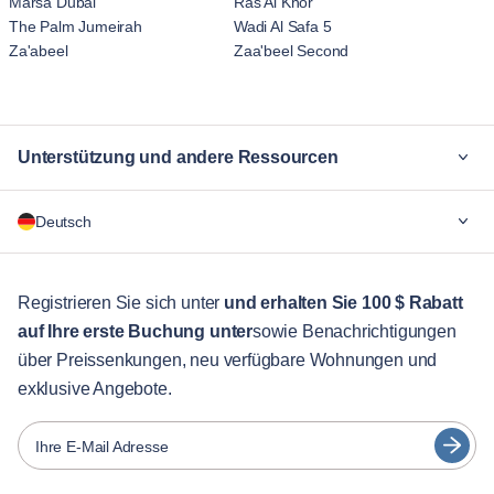
Marsa Dubai
Ras Al Khor
The Palm Jumeirah
Wadi Al Safa 5
Za'abeel
Zaa'beel Second
Unterstützung und andere Ressourcen
Warum Blueground
Deutsch
Für Unternehmen
Für Studenten
English
Gästebetreuung
Registrieren Sie sich unter
und erhalten Sie 100 $ Rabatt
auf Ihre erste Buchung unter
sowie Benachrichtigungen
Stadt-Guide
Português
über Preissenkungen, neu verfügbare Wohnungen und
日本語
exklusive Angebote.
Partner
Español
Vermieter von Möbeln
Ihre E-Mail Adresse
Français
Vermieter