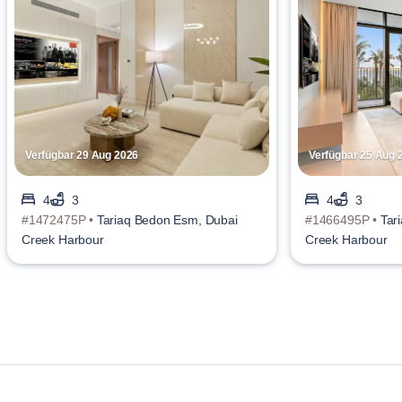
Verfügbar 29 Aug 2026
Verfügbar 25 Aug 
4
3
4
3
#1472475P •
Tariaq Bedon Esm, Dubai
#1466495P •
Tar
Creek Harbour
Creek Harbour