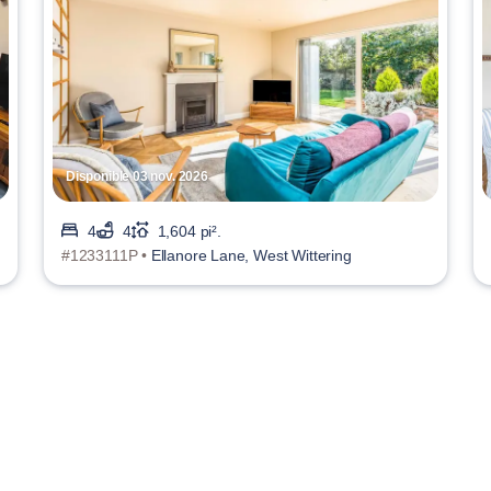
Disponible 03 nov. 2026
4
4
1,604 pi².
#1233111P •
Ellanore Lane, West Wittering