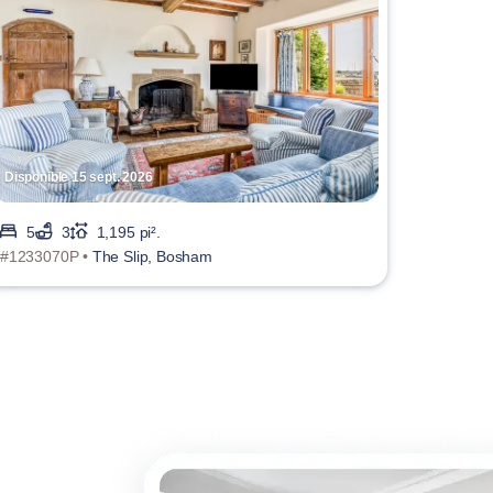
Disponible 15 sept. 2026
5
3
1,195 pi².
#1233070P •
The Slip, Bosham