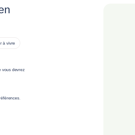
 en
 à vivre
e vous devrez
références.