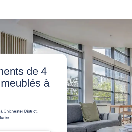
ments de 4
 meublés à
 Chichester District,
durée.