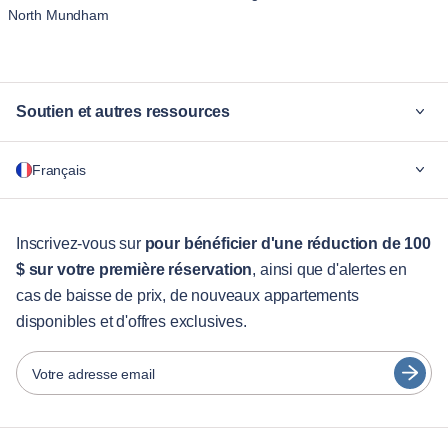
North Mundham
Soutien et autres ressources
Pourquoi Blueground
Français
Pour les entreprises
Pour les étudiants
English
Services aux visiteurs
Inscrivez-vous sur
pour bénéficier d'une réduction de 100
$ sur votre première réservation
, ainsi que d'alertes en
Guides des villes
Português
cas de baisse de prix, de nouveaux appartements
日本語
disponibles et d'offres exclusives.
Partenaires
Español
Opérateurs de location de meubles
Votre adresse email
Français
Propriétaires
Türkçe
Partenaires de franchise