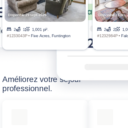
Disponible 29 sept. 2026
Disponible 16 oct.
2
1
1,001 pi².
2
2
1,0
#1233043P •
Five Acres, Funtington
#1232984P •
Fal
Améliorez votre séjour
professionnel.