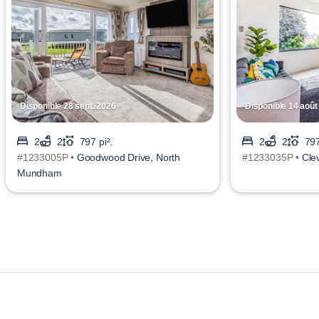
Disponible 28 sept. 2026
Disponible 14 août
2
2
797 pi².
2
2
797
#1233005P •
Goodwood Drive, North
#1233035P •
Cle
Mundham