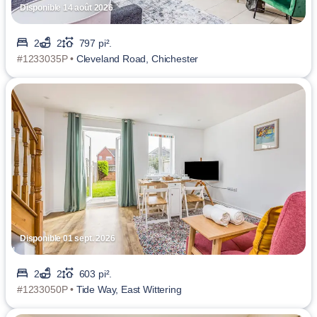
Disponible 14 août 2026
2
2
797 pi².
#1233035P •
Cleveland Road, Chichester
Disponible 01 sept. 2026
2
2
603 pi².
#1233050P •
Tide Way, East Wittering