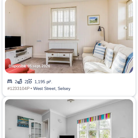
Disponible 05 sept. 2026
2
2
1,195 pi².
#1233104P •
West Street, Selsey