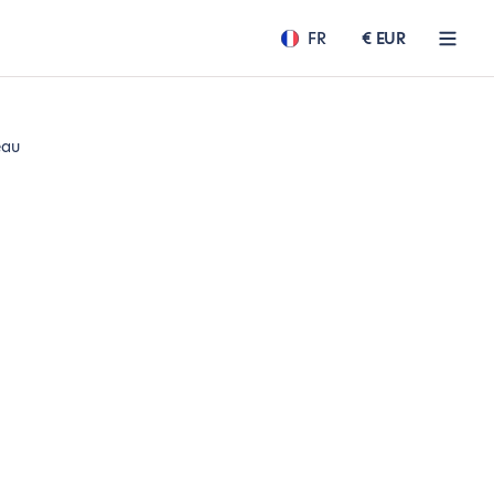
FR
€ EUR
eau