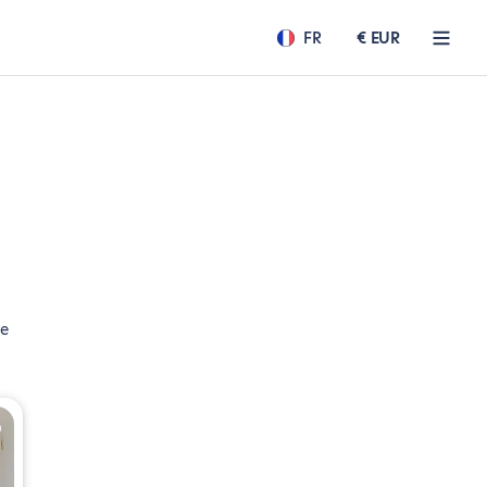
FR
€ EUR
de