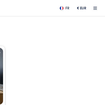
FR
€ EUR
.