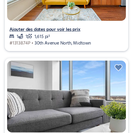
Ajouter des dates pour voir les prix
1
1
1,615 pi²
#1313874P •
30th Avenue North, Midtown