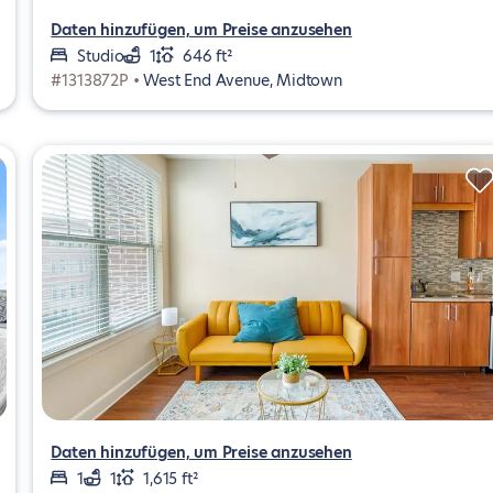
Daten hinzufügen, um Preise anzusehen
Studio
1
646 ft²
#1313872P •
West End Avenue, Midtown
Daten hinzufügen, um Preise anzusehen
1
1
1,615 ft²