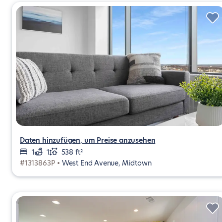
Daten hinzufügen, um Preise anzusehen
1
1
538 ft²
#1313863P •
West End Avenue, Midtown