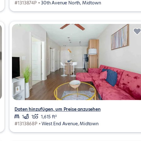
#1313874P •
30th Avenue North, Midtown
Daten hinzufügen, um Preise anzusehen
1
1
1,615 ft²
#1313868P •
West End Avenue, Midtown